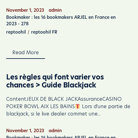
November 1, 2023
admin
Bookmaker : les 16 bookmakers ARJEL en France en
2023 - 278
reptoohil
reptoohil FR
Read More
Les règles qui font varier vos
chances > Guide Blackjack
ContentJEUX DE BLACK JACKAssuranceCASINO
POKER BOWL AIX LES BAINS
Lors d'une partie de
blackjack, si le live dealer commet une...
November 1, 2023
admin
Bookmaker : les 16 bookmakers ARJEL en France en