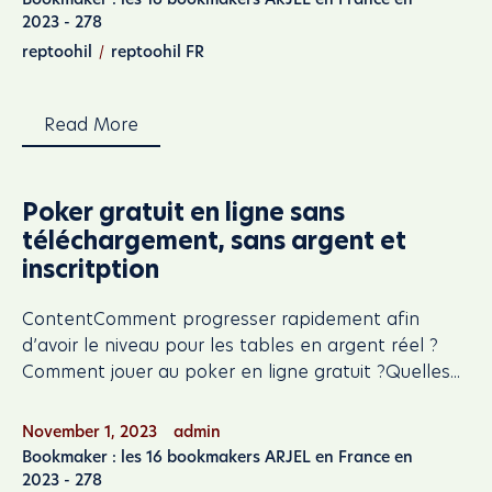
2023 - 278
reptoohil
reptoohil FR
Read More
Poker gratuit en ligne sans
téléchargement, sans argent et
inscritption
ContentComment progresser rapidement afin
d’avoir le niveau pour les tables en argent réel ?
Comment jouer au poker en ligne gratuit ?Quelles...
November 1, 2023
admin
Bookmaker : les 16 bookmakers ARJEL en France en
2023 - 278