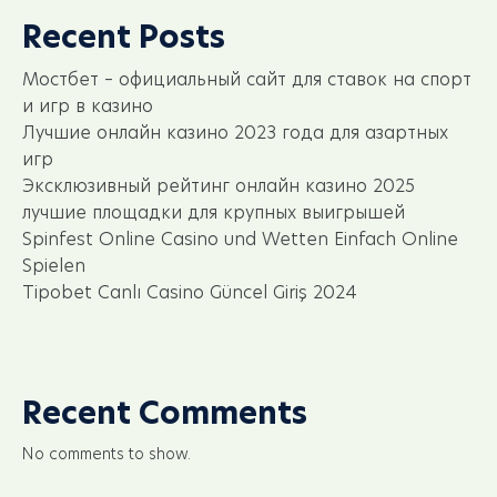
Recent Posts
Мостбет – официальный сайт для ставок на спорт
и игр в казино
Лучшие онлайн казино 2023 года для азартных
игр
Эксклюзивный рейтинг онлайн казино 2025
лучшие площадки для крупных выигрышей
Spinfest Online Casino und Wetten Einfach Online
Spielen
Tipobet Canlı Casino Güncel Giriş 2024
Recent Comments
No comments to show.