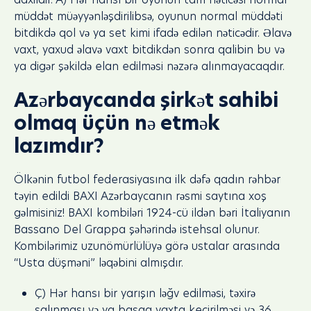
müddət müəyyənləşdirilibsə, oyunun normal müddəti
bitdikdə qol və ya set kimi ifadə edilən nəticədir. Əlavə
vaxt, yaxud əlavə vaxt bitdikdən sonra qalibin bu və
ya digər şəkildə elan edilməsi nəzərə alınmayacaqdır.
Azərbaycanda şirkət sahibi
olmaq üçün nə etmək
lazımdır?
Ölkənin futbol federasiyasına ilk dəfə qadın rəhbər
təyin edildi BAXI Azərbaycanın rəsmi saytına xoş
gəlmisiniz! BAXI kombiləri 1924-cü ildən bəri İtaliyanın
Bassano Del Grappa şəhərində istehsal olunur.
Kombilərimiz uzunömürlülüyə görə ustalar arasında
“Usta düşməni” ləqəbini almışdır.
Ç) Hər hansı bir yarışın ləğv edilməsi, təxirə
salınması və ya başqa vaxta keçirilməsi və 36