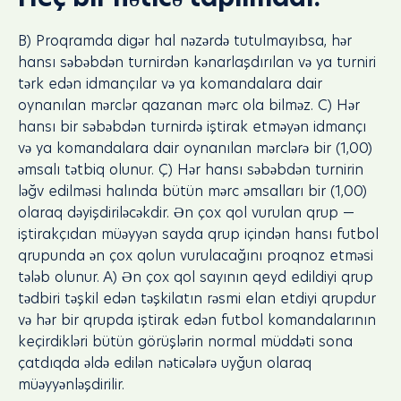
B) Proqramda digər hal nəzərdə tutulmayıbsa, hər
hansı səbəbdən turnirdən kənarlaşdırılan və ya turniri
tərk edən idmançılar və ya komandalara dair
oynanılan mərclər qazanan mərc ola bilməz. C) Hər
hansı bir səbəbdən turnirdə iştirak etməyən idmançı
və ya komandalara dair oynanılan mərclərə bir (1,00)
əmsalı tətbiq olunur. Ç) Hər hansı səbəbdən turnirin
ləğv edilməsi halında bütün mərc əmsalları bir (1,00)
olaraq dəyişdiriləcəkdir. Ən çox qol vurulan qrup —
iştirakçıdan müəyyən sayda qrup içindən hansı futbol
qrupunda ən çox qolun vurulacağını proqnoz etməsi
tələb olunur. A) Ən çox qol sayının qeyd edildiyi qrup
tədbiri təşkil edən təşkilatın rəsmi elan etdiyi qrupdur
və hər bir qrupda iştirak edən futbol komandalarının
keçirdikləri bütün görüşlərin normal müddəti sona
çatdıqda əldə edilən nəticələrə uyğun olaraq
müəyyənləşdirilir.