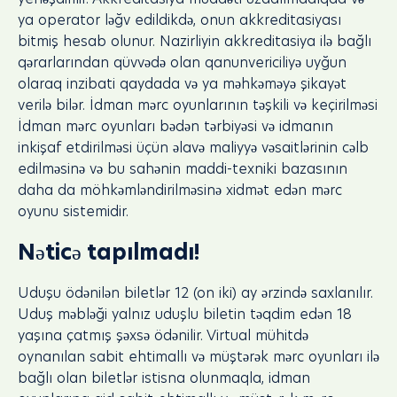
ya operator ləğv edildikdə, onun akkreditasiyası
bitmiş hesab olunur. Nazirliyin akkreditasiya ilə bağlı
qərarlarından qüvvədə olan qanunvericiliyə uyğun
olaraq inzibati qaydada və ya məhkəməyə şikayət
verilə bilər. İdman mərc oyunlarının təşkili və keçirilməsi
İdman mərc oyunları bədən tərbiyəsi və idmanın
inkişaf etdirilməsi üçün əlavə maliyyə vəsaitlərinin cəlb
edilməsinə və bu sahənin maddi-texniki bazasının
daha da möhkəmləndirilməsinə xidmət edən mərc
oyunu sistemidir.
Nəticə tapılmadı!
Uduşu ödənilən biletlər 12 (on iki) ay ərzində saxlanılır.
Uduş məbləği yalnız uduşlu biletin təqdim edən 18
yaşına çatmış şəxsə ödənilir. Virtual mühitdə
oynanılan sabit ehtimallı və müştərək mərc oyunları ilə
bağlı olan biletlər istisna olunmaqla, idman