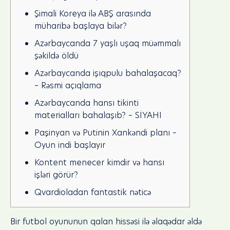
Şimali Koreya ilə ABŞ arasında
müharibə başlaya bilər?
Azərbaycanda 7 yaşlı uşaq müəmmalı
şəkildə öldü
Azərbaycanda işıqpulu bahalaşacaq?
– Rəsmi açıqlama
Azərbaycanda hansı tikinti
materialları bahalaşıb? – SİYAHI
Paşinyan və Putinin Xankəndi planı –
Oyun indi başlayır
Kontent menecer kimdir və hansı
işləri görür?
Qvardioladan fantastik nəticə
Bir futbol oyununun qalan hissəsi ilə əlaqədar əldə