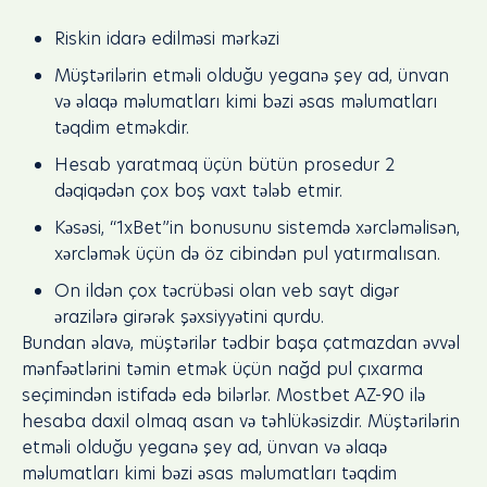
Riskin idarə edilməsi mərkəzi
Müştərilərin etməli olduğu yeganə şey ad, ünvan
və əlaqə məlumatları kimi bəzi əsas məlumatları
təqdim etməkdir.
Hesab yaratmaq üçün bütün prosedur 2
dəqiqədən çox boş vaxt tələb etmir.
Kəsəsi, “1xBet”in bonusunu sistemdə xərcləməlisən,
xərcləmək üçün də öz cibindən pul yatırmalısan.
On ildən çox təcrübəsi olan veb sayt digər
ərazilərə girərək şəxsiyyətini qurdu.
Bundan əlavə, müştərilər tədbir başa çatmazdan əvvəl
mənfəətlərini təmin etmək üçün nağd pul çıxarma
seçimindən istifadə edə bilərlər. Mostbet AZ-90 ilə
hesaba daxil olmaq asan və təhlükəsizdir. Müştərilərin
etməli olduğu yeganə şey ad, ünvan və əlaqə
məlumatları kimi bəzi əsas məlumatları təqdim