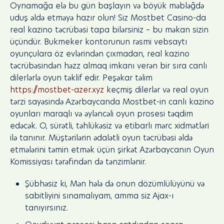
Oynamağa elə bu gün başlayın və böyük məbləğdə
uduş əldə etməyə hazır olun! Siz Mostbet Casino-da
real kazino təcrübəsi tapa bilərsiniz – bu məkan sizin
üçündür. Bukmeker kontorunun rəsmi vebsaytı
oyunçulara öz evlərindən çıxmadan, real kazino
təcrübəsindən həzz almaq imkanı verən bir sıra canlı
dilerlərlə oyun təklif edir. Peşəkar təlim
https://mostbet-azer.xyz
keçmiş dilerlər və real oyun
tərzi sayəsində Azərbaycanda Mostbet-in canlı kazino
oyunları maraqlı və əyləncəli oyun prosesi təqdim
edəcək. O, sürətli, təhlükəsiz və etibarlı mərc xidmətləri
ilə tanınır. Müştərilərin ədalətli oyun təcrübəsi əldə
etmələrini təmin etmək üçün şirkət Azərbaycanın Oyun
Komissiyası tərəfindən də tənzimlənir.
Şübhəsiz ki, Mən hələ də onun dözümlülüyünü və
sabitliyini sınamalıyam, amma siz Ajax-ı
tanıyırsınız.