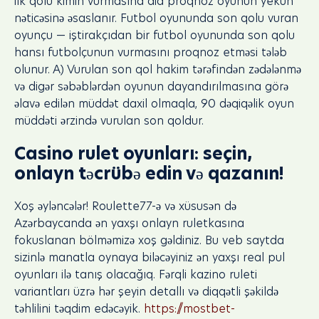
ilk qolu kimin vurmasına aid proqnoz oyunun yekun
nəticəsinə əsaslanır. Futbol oyununda son qolu vuran
oyunçu — iştirakçıdan bir futbol oyununda son qolu
hansı futbolçunun vurmasını proqnoz etməsi tələb
olunur. A) Vurulan son qol hakim tərəfindən zədələnmə
və digər səbəblərdən oyunun dayandırılmasına görə
əlavə edilən müddət daxil olmaqla, 90 dəqiqəlik oyun
müddəti ərzində vurulan son qoldur.
Casino rulet oyunları: seçin,
onlayn təcrübə edin və qazanın!
Xoş əyləncələr! Roulette77-ə və xüsusən də
Azərbaycanda ən yaxşı onlayn ruletkasına
fokuslanan bölməmizə xoş gəldiniz. Bu veb saytda
sizinlə manatla oynaya biləcəyiniz ən yaxşı real pul
oyunları ilə tanış olacağıq. Fərqli kazino ruleti
variantları üzrə hər şeyin detallı və diqqətli şəkildə
təhlilini təqdim edəcəyik.
https://mostbet-