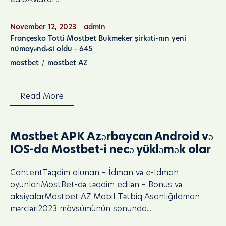
November 12, 2023
admin
Françesko Totti Mostbet Bukmeker şirkəti-nın yeni
nümayəndəsi oldu - 645
mostbet
mostbet AZ
Read More
Mostbet APK Azərbaycan Android və
IOS-da Mostbet-i necə yükləmək olar
ContentTəqdim olunan – İdman və e-İdman
oyunlarıMostBet-də təqdim edilən – Bonus və
aksiyalarMostbet AZ Mobil Tətbiq Asanlığıİdman
mərcləri2023 mövsümünün sonunda...