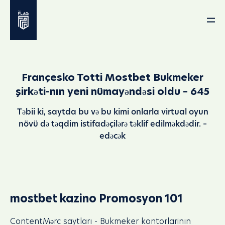
Françesko Totti Mostbet Bukmeker
şirkəti-nın yeni nümayəndəsi oldu – 645
Təbii ki, saytda bu və bu kimi onlarla virtual oyun
növü də təqdim istifadəçilərə təklif edilməkdədir. –
edəcək
mostbet kazino Promosyon 101
ContentMərc saytları - Bukmeker kontorlarinın