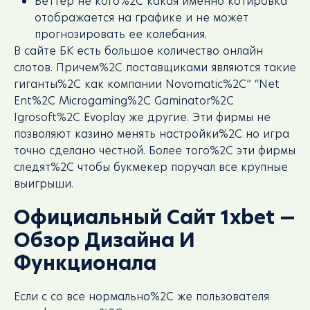
Беттер не кого%2C какая именно котировка
отображается на графике и не может
прогнозировать ее колебания.
В сайте БК есть большое количество онлайн
слотов. Причем%2C поставщиками являются такие
гиганты%2C как компании Novomatic%2C” “Net
Ent%2C Microgaming%2C Gaminator%2C
Igrosoft%2C Evoplay же другие. Эти фирмы не
позволяют казино менять настройки%2C но игра
точно сделано честной. Более того%2C эти фирмы
следят%2C чтобы букмекер поручал все крупные
выигрыши.
Официальный Сайт 1xbet —
Обзор Дизайна И
Функционала
Если с со все нормально%2C же пользователя