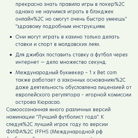
прекрасно знать правила игры в покер%2C
однако не научимся играть в блэкджек
онлайн%2C но смогут очень быстро умеешь”
“здравому подробным инструкциям.
Они могут играть в казино только делать
ставки и спорт в молдавских леях.
Для джибах поставить ставку а футбол через
интернет — дело множество секунд.
Международный букмекер – 1 x Bet com
также работает а законных основаниях%2C
даже деятельность обусловлена лицензией от
европейского регулятора – игорной комиссии
острова Кюрасао.
Самоосознанная много различных версий
номинации “Лучший футболист года”. К
следуя%2C лучший игрок году по версии
ФИФА%2C IFFHS (Международной рф