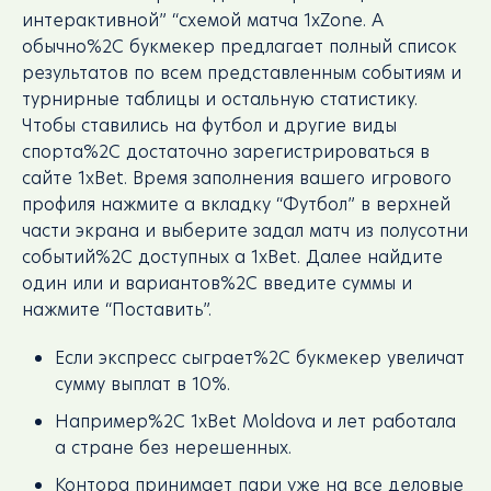
интерактивной” “схемой матча 1xZone. А
обычно%2C букмекер предлагает полный список
результатов по всем представленным событиям и
турнирные таблицы и остальную статистику.
Чтобы ставились на футбол и другие виды
спорта%2C достаточно зарегистрироваться в
сайте 1xBet. Время заполнения вашего игрового
профиля нажмите а вкладку “Футбол” в верхней
части экрана и выберите задал матч из полусотни
событий%2C доступных а 1xBet. Далее найдите
один или и вариантов%2C введите суммы и
нажмите “Поставить”.
Если экспресс сыграет%2C букмекер увеличат
сумму выплат в 10%.
Например%2C 1xBet Moldova и лет работала
а стране без нерешенных.
Контора принимает пари уже на все деловые