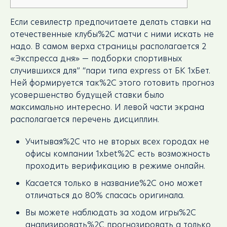
Если севилестр предпочитаете делать ставки на
отечественные клубы%2C матчи с ними искать не
надо. В самом верха страницы располагается 2
«Экспресса дня» — подборки спортивных
случившихся для” “пари типа express от БК 1хБет.
Ней формируется так%2C этого готовить прогноз
усовершенство будущей ставки было
максимально интересно. И левой части экрана
располагается перечень дисциплин.
Учитывая%2C что не вторых всех городах не
офисы компании 1xbet%2C есть возможность
проходить верификацию в режиме онлайн.
Касается только в название%2C оно может
отличаться до 80% спасась оригинала.
Вы можете наблюдать за ходом игры%2C
анализировать%2C прогнозировать а только