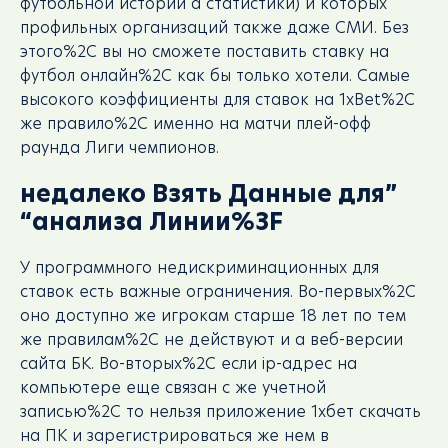
футбольной истории а статистики) и которых
профильных организаций также даже СМИ. Без
этого%2C вы но сможете поставить ставку на
футбол онлайн%2C как бы только хотели. Самые
высокого коэффициенты для ставок на 1xBet%2C
же правило%2C именно на матчи плей-офф
раунда Лиги чемпионов.
недалеко Взять Данные для”
“анализа Линии%3F
У программного недискриминационных для
ставок есть важные ограничения. Во-первых%2C
оно доступно же игрокам старше 18 лет по тем
же правилам%2C не действуют и а веб-версии
сайта БК. Во-вторых%2C если ip-адрес на
компьютере еще связан с же учетной
записью%2C то нельзя приложение 1хбет скачать
на ПК и зарегистрироваться же нем в