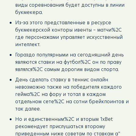
виды соревнования будет доступны в линии
букмекера.
Из-за этого представленные в ресурсе
букмекерской конторы ивенты – матчи%2C
где персонажами управляет искусственный
интеллект.
Гораздо популярными на сегодняшний день
являются ставки на футбол%2C он по праву
являлся%2C самым дорогим видом спорта.
День сделать ставку в теннис онлайн
невозможно также на победителя каждого
гейма%2C на фору и тотал в каждом
отдельном сете%2C на сотни брейкпоинтов и
так далее.
Но и единственным%2C и вторым 1xBet
рекомендует прислушаться второму
приведенным ниже советам по ставкам а”