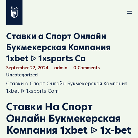
Ставки а Спорт Онлайн
Букмекерская Компания
1xbet ᐉ 1xsports Co
September 22, 2024
admin
0 Comments
Uncategorized
Ставки а Спорт Онлайн Букмекерская Компания
1xbet ᐉ 1xsports Com
Ставки На Спорт
Онлайн Букмекерская
Компания 1xbet ᐉ 1x-bet