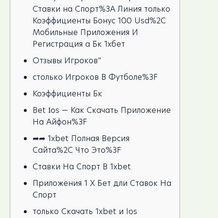
Ставки на Спорт%3A Линия только
Коэффициенты Бонус 100 Usd%2C
Мобильные Приложения И
Регистрация а Бк 1хбет
Отзывы Игроков”
столько Игроков В Футболе%3F
Коэффициенты Бк
Bet Іos — Как Скачать Приложение
На Айфон%3F
➦➦ 1xbet Полная Версия
Сайта%2C Что Это%3F
Ставки На Спорт В 1xbet
Приложения 1 Х Бет дли Ставок На
Спорт
только Скачать 1xbet и Ios