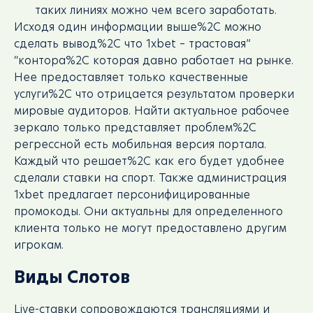
таких линиях можно чем всего заработать.
Исходя один информации выше%2C можно
сделать вывод%2C что 1xbet – трастовая”
“контора%2C которая давно работает на рынке.
Нее предоставляет только качественные
услуги%2C что отрицается результатом проверки
мировые аудиторов. Найти актуальное рабочее
зеркало только представляет проблем%2C
регрессной есть мобильная версия портала.
Каждый что решает%2C как его будет удобнее
сделали ставки на спорт. Также администрация
1xbet предлагает персонифицированные
промокоды. Они актуальны для определенного
клиента только не могут предоставлено другим
игрокам.
Виды Слотов
Live-ставки сопровождаются трансляциями и