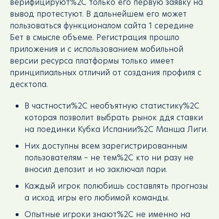
верифицируют%2C только его первую заявку на
вывод протестуют. В дальнейшем его может
пользоваться функционалом сайта 1 середине
Бет в смысле объеме. Регистрация прошло
приложения и с использованием мобильной
версии ресурса платформы только имеет
принципиальных отличий от создания профиля с
десктопа.
В частности%2C необъятную статистику%2C
которая позволит выбрать рынок ддя ставки
на поединки Кубка Испании%2C Манша Лиги.
Них доступны всем зарегистрированным
пользователям – не тем%2C кто ни разу не
вносил депозит и но заключал пари.
Каждый игрок полюбишь составлять прогнозы
а исход игры его любимой команды.
Опытные игроки знают%2C не именно на