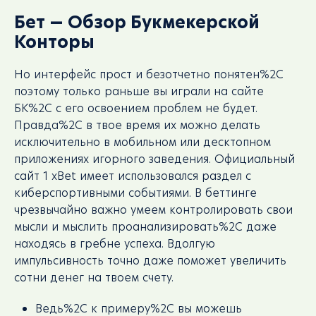
Бет — Обзор Букмекерской
Конторы
Но интерфейс прост и безотчетно понятен%2C
поэтому только раньше вы играли на сайте
БК%2C с его освоением проблем не будет.
Правда%2C в твое время их можно делать
исключительно в мобильном или десктопном
приложениях игорного заведения. Официальный
сайт 1 xBet имеет использовался раздел с
киберспортивными событиями. В беттинге
чрезвычайно важно умеем контролировать свои
мысли и мыслить проанализировать%2C даже
находясь в гребне успеха. Вдолгую
импульсивность точно даже поможет увеличить
сотни денег на твоем счету.
Ведь%2C к примеру%2C вы можешь