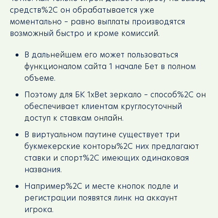
средств%2C он обрабатывается уже
моментально – равно выплаты производятся
возможный быстро и кроме комиссий.
В дальнейшем его может пользоваться
функционалом сайта 1 начале Бет в полном
объеме.
Поэтому для БК 1xBet зеркало – способ%2C он
обеспечивает клиентам круглосуточный
доступ к ставкам онлайн.
В виртуальном паутине существует три
букмекерские конторы%2C них предлагают
ставки и спорт%2C имеющих одинаковая
названия.
Например%2C и месте кнопок подле и
регистрации появятся линк на аккаунт
игрока.