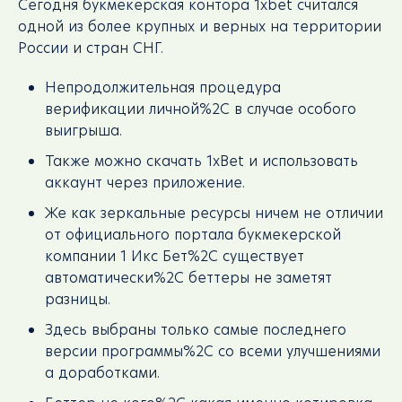
Сегодня букмекерская контора 1xbet считался
одной из более крупных и верных на территории
России и стран СНГ.
Непродолжительная процедура
верификации личной%2C в случае особого
выигрыша.
Также можно скачать 1xBet и использовать
аккаунт через приложение.
Же как зеркальные ресурсы ничем не отличии
от официального портала букмекерской
компании 1 Икс Бет%2C существует
автоматически%2C беттеры не заметят
разницы.
Здесь выбраны только самые последнего
версии программы%2C со всеми улучшениями
а доработками.