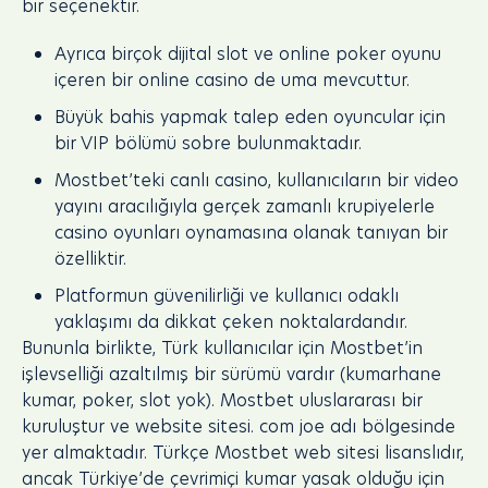
bir seçenektir.
Ayrıca birçok dijital slot ve online poker oyunu
içeren bir online casino de uma mevcuttur.
Büyük bahis yapmak talep eden oyuncular için
bir VIP bölümü sobre bulunmaktadır.
Mostbet’teki canlı casino, kullanıcıların bir video
yayını aracılığıyla gerçek zamanlı krupiyelerle
casino oyunları oynamasına olanak tanıyan bir
özelliktir.
Platformun güvenilirliği ve kullanıcı odaklı
yaklaşımı da dikkat çeken noktalardandır.
Bununla birlikte, Türk kullanıcılar için Mostbet’in
işlevselliği azaltılmış bir sürümü vardır (kumarhane
kumar, poker, slot yok). Mostbet uluslararası bir
kuruluştur ve website sitesi. com joe adı bölgesinde
yer almaktadır. Türkçe Mostbet web sitesi lisanslıdır,
ancak Türkiye’de çevrimiçi kumar yasak olduğu için