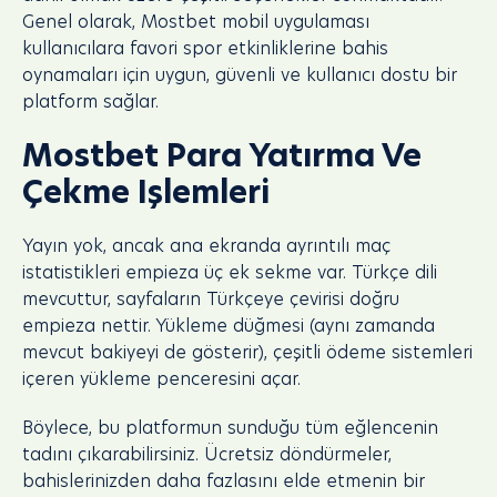
Genel olarak, Mostbet mobil uygulaması
kullanıcılara favori spor etkinliklerine bahis
oynamaları için uygun, güvenli ve kullanıcı dostu bir
platform sağlar.
Mostbet Para Yatırma Ve
Çekme Işlemleri
Yayın yok, ancak ana ekranda ayrıntılı maç
istatistikleri empieza üç ek sekme var. Türkçe dili
mevcuttur, sayfaların Türkçeye çevirisi doğru
empieza nettir. Yükleme düğmesi (aynı zamanda
mevcut bakiyeyi de gösterir), çeşitli ödeme sistemleri
içeren yükleme penceresini açar.
Böylece, bu platformun sunduğu tüm eğlencenin
tadını çıkarabilirsiniz. Ücretsiz döndürmeler,
bahislerinizden daha fazlasını elde etmenin bir