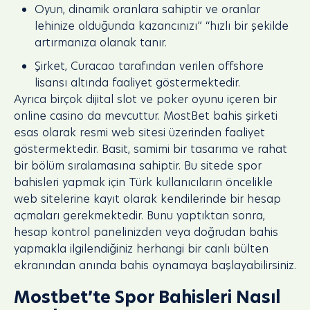
Oyun, dinamik oranlara sahiptir ve oranlar
lehinize olduğunda kazancınızı” “hızlı bir şekilde
artırmanıza olanak tanır.
Şirket, Curacao tarafından verilen offshore
lisansı altında faaliyet göstermektedir.
Ayrıca birçok dijital slot ve poker oyunu içeren bir
online casino da mevcuttur. MostBet bahis şirketi
esas olarak resmi web sitesi üzerinden faaliyet
göstermektedir. Basit, samimi bir tasarıma ve rahat
bir bölüm sıralamasına sahiptir. Bu sitede spor
bahisleri yapmak için Türk kullanıcıların öncelikle
web sitelerine kayıt olarak kendilerinde bir hesap
açmaları gerekmektedir. Bunu yaptıktan sonra,
hesap kontrol panelinizden veya doğrudan bahis
yapmakla ilgilendiğiniz herhangi bir canlı bülten
ekranından anında bahis oynamaya başlayabilirsiniz.
Mostbet’te Spor Bahisleri Nasıl