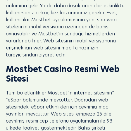
anlamına gelir. Ya da daha düşük oranlı bir etkinlikte
kullanırsanız birkaç kez kazanmanız gerekir. Evet,
kullanıcılar Mostbet uygulamasının yanı sıra web
sitelerinin mobil versiyonu üzerinden de bahis
oynayabilir ve Mostbet’in sunduğu hizmetlerden
yararlanabilirler. Web sitesinin mobil versiyonuna
erişmek için web sitesini mobil cihazınızın
tarayıcısından ziyaret edin.
Mostbet Casino Resmi̇ Web
Si̇tesi̇
Tüm bu etkinlikler Mostbet’in internet sitesinin”
“eSpor bölümünde mevcuttur. Doğrudan web
sitesindeki eSpor etkinlikleri için çevrimiçi maç
yayınları mevcuttur. Web sitesi empieza 25 dile
çevrilmiş resmi cep telefonu uygulamaları ile 93
ülkede faaliyet göstermektedir. Bahis şirketi