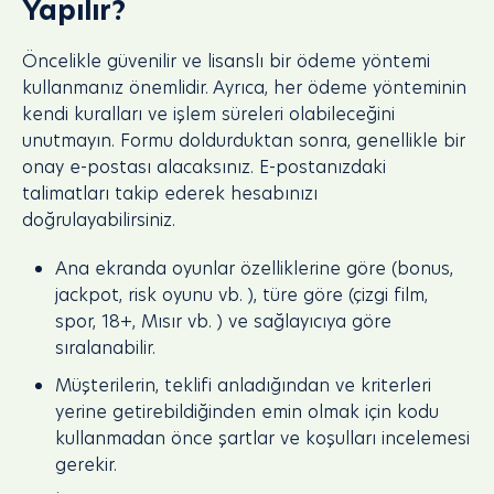
Yapılır?
Öncelikle güvenilir ve lisanslı bir ödeme yöntemi
kullanmanız önemlidir. Ayrıca, her ödeme yönteminin
kendi kuralları ve işlem süreleri olabileceğini
unutmayın. Formu doldurduktan sonra, genellikle bir
onay e-postası alacaksınız. E-postanızdaki
talimatları takip ederek hesabınızı
doğrulayabilirsiniz.
Ana ekranda oyunlar özelliklerine göre (bonus,
jackpot, risk oyunu vb. ), türe göre (çizgi film,
spor, 18+, Mısır vb. ) ve sağlayıcıya göre
sıralanabilir.
Müşterilerin, teklifi anladığından ve kriterleri
yerine getirebildiğinden emin olmak için kodu
kullanmadan önce şartlar ve koşulları incelemesi
gerekir.