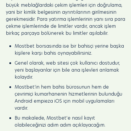
büyük meblağlardaki çekim işlemleri için doğrulama,
yani bir kimlik belgesinin ayrıntılarının girilmesinin
gerekmesidir. Para yatırma işlemlerinin yanı sıra para
çekme işlemlerinde de limitler vardır, ancak işlem
birkaç parçaya bölünerek bu limitler aşılabilir.
Mostbet borsasında ise bir bahisçi yerine başka
kişilere karşı bahis oynayabilirsiniz.
Genel olarak, web sitesi çok kullanıcı dostudur,
yeni başlayanlar için bile ana işlevleri anlamak
kolaydır.
Mostbet’in hem bahis bürosunun hem de
çevrimiçi kumarhanenin hizmetlerinin bulunduğu
Android empieza iOS için mobil uygulamaları
vardır.
Bu makalede, Mostbet‘e nasıl kayıt
olabileceğinizi adım adım açıklayacağım.