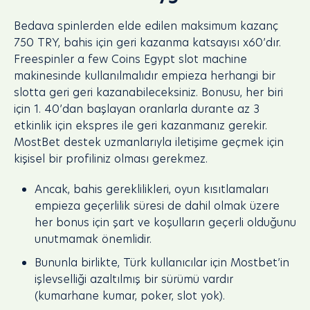
Bedava spinlerden elde edilen maksimum kazanç
750 TRY, bahis için geri kazanma katsayısı x60’dır.
Freespinler a few Coins Egypt slot machine
makinesinde kullanılmalıdır empieza herhangi bir
slotta geri geri kazanabileceksiniz. Bonusu, her biri
için 1. 40’dan başlayan oranlarla durante az 3
etkinlik için ekspres ile geri kazanmanız gerekir.
MostBet destek uzmanlarıyla iletişime geçmek için
kişisel bir profiliniz olması gerekmez.
Ancak, bahis gereklilikleri, oyun kısıtlamaları
empieza geçerlilik süresi de dahil olmak üzere
her bonus için şart ve koşulların geçerli olduğunu
unutmamak önemlidir.
Bununla birlikte, Türk kullanıcılar için Mostbet’in
işlevselliği azaltılmış bir sürümü vardır
(kumarhane kumar, poker, slot yok).