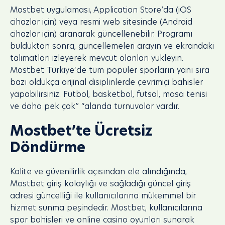
Mostbet uygulaması, Application Store’da (iOS
cihazlar için) veya resmi web sitesinde (Android
cihazlar için) aranarak güncellenebilir. Programı
bulduktan sonra, güncellemeleri arayın ve ekrandaki
talimatları izleyerek mevcut olanları yükleyin.
Mostbet Türkiye‘de tüm popüler sporların yanı sıra
bazı oldukça orijinal disiplinlerde çevrimiçi bahisler
yapabilirsiniz. Futbol, ​​basketbol, ​​futsal, masa tenisi
ve daha pek çok” “alanda turnuvalar vardır.
Mostbet’te Ücretsiz
Döndürme
Kalite ve güvenilirlik açısından ele alındığında,
Mostbet giriş kolaylığı ve sağladığı güncel giriş
adresi güncelliği ile kullanıcılarına mükemmel bir
hizmet sunma peşindedir. Mostbet, kullanıcılarına
spor bahisleri ve online casino oyunları sunarak