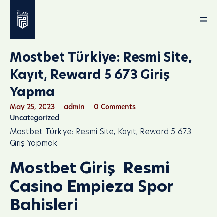
Mostbet Türkiye: Resmi Site,
Kayıt, Reward 5 673 Giriş
Yapma
May 25, 2023
admin
0 Comments
Uncategorized
Mostbet Türkiye: Resmi Site, Kayıt, Reward 5 673
Giriş Yapmak
Mostbet Giriş ️ Resmi
Casino Empieza Spor
Bahisleri