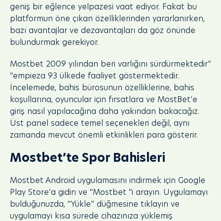
geniş bir eğlence yelpazesi vaat ediyor. Fakat bu
platformun öne çıkan özelliklerinden yararlanırken,
bazı avantajlar ve dezavantajları da göz önünde
bulundurmak gerekiyor.
Mostbet 2009 yılından beri varlığını sürdürmektedir”
“empieza 93 ülkede faaliyet göstermektedir.
İncelemede, bahis bürosunun özelliklerine, bahis
koşullarına, oyuncular için fırsatlara ve MostBet’e
giriş nasıl yapılacağına daha yakından bakacağız.
Üst panel sadece temel seçenekleri değil, aynı
zamanda mevcut önemli etkinlikleri para gösterir.
Mostbet’te Spor Bahisleri
Mostbet Android uygulamasını indirmek için Google
Play Store’a gidin ve “Mostbet “i arayın. Uygulamayı
bulduğunuzda, “Yükle” düğmesine tıklayın ve
uygulamayı kısa sürede cihazınıza yüklemiş