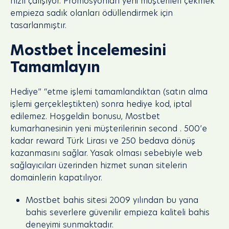
hızlı çalışıyor. Promosyonları yeni müşterileri çekmek
empieza sadık olanları ödüllendirmek için
tasarlanmıştır.
Mostbet İncelemesini
Tamamlayın
Hediye” “etme işlemi tamamlandıktan (satın alma
işlemi gerçekleştikten) sonra hediye kod, iptal
edilemez. Hoşgeldin bonusu, Mostbet
kumarhanesinin yeni müşterilerinin second . 500’e
kadar reward Türk Lirası ve 250 bedava dönüş
kazanmasını sağlar. Yasak olması sebebiyle web
sağlayıcıları üzerinden hizmet sunan sitelerin
domainlerin kapatılıyor.
Mostbet bahis sitesi 2009 yılından bu yana
bahis severlere güvenilir empieza kaliteli bahis
deneyimi sunmaktadır.