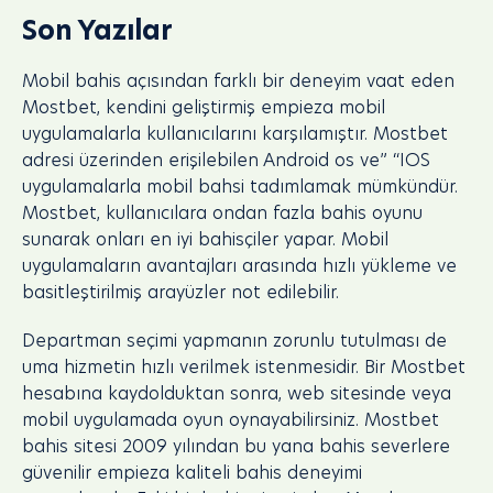
Son Yazılar
Mobil bahis açısından farklı bir deneyim vaat eden
Mostbet, kendini geliştirmiş empieza mobil
uygulamalarla kullanıcılarını karşılamıştır. Mostbet
adresi üzerinden erişilebilen Android os ve” “IOS
uygulamalarla mobil bahsi tadımlamak mümkündür.
Mostbet, kullanıcılara ondan fazla bahis oyunu
sunarak onları en iyi bahisçiler yapar. Mobil
uygulamaların avantajları arasında hızlı yükleme ve
basitleştirilmiş arayüzler not edilebilir.
Departman seçimi yapmanın zorunlu tutulması de
uma hizmetin hızlı verilmek istenmesidir. Bir Mostbet
hesabına kaydolduktan sonra, web sitesinde veya
mobil uygulamada oyun oynayabilirsiniz. Mostbet
bahis sitesi 2009 yılından bu yana bahis severlere
güvenilir empieza kaliteli bahis deneyimi