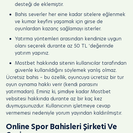
desteği de eklemiştir.
Bahis severler her eine kadar sitelere eğlenmek
ve kumar keyfini yaşamak için girse de
oyunlardan kazanç sağlamayı isterler.
Yatırma yöntemleri arasından kendinize uygun
olanı seçerek durante az 50 TL ‘değerinde
yatırım yapınız.
Mostbet hakkında sitenin kullanıcılar tarafından
güvenle kullanıldığını söylemek yanlış olmaz.
Ücretsiz bahis – bu özellik, oyuncuya ücretsiz bir tur
oyun oynama hakkı verir (kendi parasını
yatırmadan). Eminiz ki, şimdiye kadar Mostbet
vebsitesi hakkında durante az bir kaç kez
duymuşsunuzdur. Kullanıcının işletmeye cevap
vermemesi nedeniyle yorum yayından kaldırılmıştır.
Online Spor Bahisleri Şirketi Ve