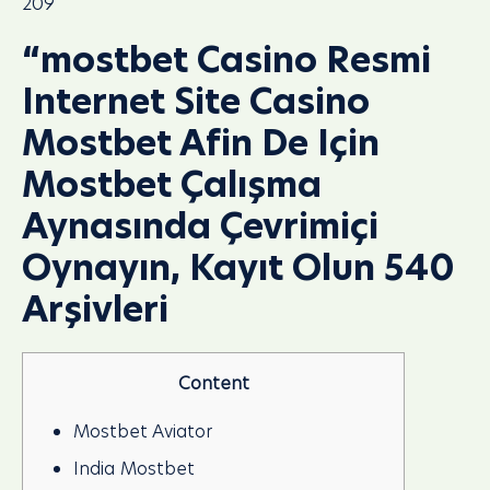
209
“mostbet Casino Resmi
Internet Site Casino
Mostbet Afin De Için
Mostbet Çalışma
Aynasında Çevrimiçi
Oynayın, Kayıt Olun 540
Arşivleri
Content
Mostbet Aviator
India Mostbet