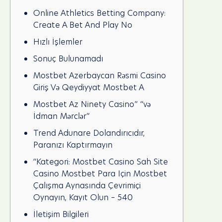
Online Athletics Betting Company:
Create A Bet And Play No
Hızlı İşlemler
Sonuç Bulunamadı
Mostbet Azerbaycan Rəsmi Casino
Giriş Və Qeydiyyat Mostbet A
Mostbet Az Ninety Casino” “və
İdman Mərclər”
Trend Adunare Dolandırıcıdır,
Paranızı Kaptırmayın
“Kategori: Mostbet Casino Sah Site
Casino Mostbet Para Için Mostbet
Çalışma Aynasında Çevrimiçi
Oynayın, Kayıt Olun – 540
İletişim Bilgileri