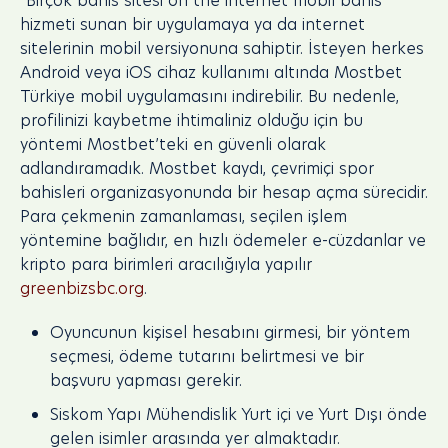
“Birçok bahis sitesi on the internet mobil bahis
hizmeti sunan bir uygulamaya ya da internet
sitelerinin mobil versiyonuna sahiptir. İsteyen herkes
Android veya iOS cihaz kullanımı altında Mostbet
Türkiye mobil uygulamasını indirebilir. Bu nedenle,
profilinizi kaybetme ihtimaliniz olduğu için bu
yöntemi Mostbet’teki en güvenli olarak
adlandıramadık. Mostbet kaydı, çevrimiçi spor
bahisleri organizasyonunda bir hesap açma sürecidir.
Para çekmenin zamanlaması, seçilen işlem
yöntemine bağlıdır, en hızlı ödemeler e-cüzdanlar ve
kripto para birimleri aracılığıyla yapılır
greenbizsbc.org
.
Oyuncunun kişisel hesabını girmesi, bir yöntem
seçmesi, ödeme tutarını belirtmesi ve bir
başvuru yapması gerekir.
Siskom Yapı Mühendislik Yurt içi ve Yurt Dışı önde
gelen isimler arasında yer almaktadır.