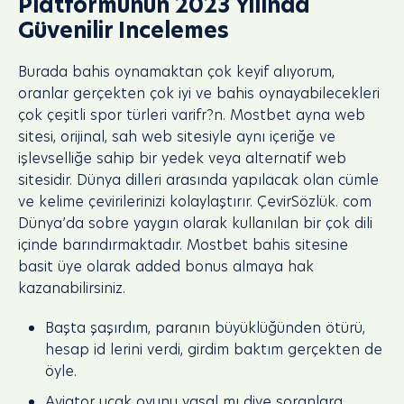
Platformunun 2023 Yılında
Güvenilir Incelemes
Burada bahis oynamaktan çok keyif alıyorum,
oranlar gerçekten çok iyi ve bahis oynayabilecekleri
çok çeşitli spor türleri varifr?n. Mostbet ayna web
sitesi, orijinal, sah web sitesiyle aynı içeriğe ve
işlevselliğe sahip bir yedek veya alternatif web
sitesidir. Dünya dilleri arasında yapılacak olan cümle
ve kelime çevirilerinizi kolaylaştırır. ÇevirSözlük. com
Dünya’da sobre yaygın olarak kullanılan bir çok dili
içinde barındırmaktadır. Mostbet bahis sitesine
basit üye olarak added bonus almaya hak
kazanabilirsiniz.
Başta şaşırdım, paranın büyüklüğünden ötürü,
hesap id lerini verdi, girdim baktım gerçekten de
öyle.
Aviator uçak oyunu yasal mı diye soranlara