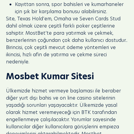
Kayıttan sonra, spor bahisleri ve kumarhaneler
için şık bir karşılama bonusu alabilirsiniz.
Site, Texas Hold’em, Omaha ve Seven Cards Stud
dahil olmak üzere çeşitli farklı poker çeşitlerine
sahiptir. MostBet’te para yatırmak ve çekmek,
benzerlerinin çoğundan çok daha kullanıcı dostudur..
Birincisi, çok çeşitli mevcut ödeme yöntemleri ve
ikincisi, hızlı afin de yatırma ve çekme süreci
nedeniyle.
Mosbet Kumar Sitesi
Ülkemizde hizmet vermeye başlaması ile beraber
diğer yurt dışı bahis ve on line casino sitelerinin
yaşadığı sorunları yaşayacaktır. Ülkemizde yasal
olarak hizmet veremeyeceği için BTK tarafından
engellenmeye çalışılacaktır. Yorumlar sayesinde
kullanıcılar diğer kullanıcılara görüşlerini empieza
deneyimlerini aktarabilmektedir. Mostbet