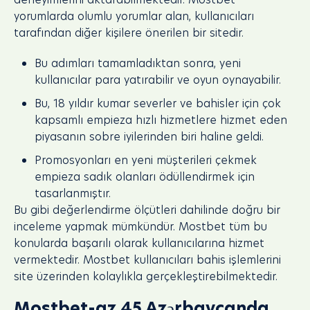
yorumlarda olumlu yorumlar alan, kullanıcıları
tarafından diğer kişilere önerilen bir sitedir.
Bu adımları tamamladıktan sonra, yeni
kullanıcılar para yatırabilir ve oyun oynayabilir.
Bu, 18 yıldır kumar severler ve bahisler için çok
kapsamlı empieza hızlı hizmetlere hizmet eden
piyasanın sobre iyilerinden biri haline geldi.
Promosyonları en yeni müşterileri çekmek
empieza sadık olanları ödüllendirmek için
tasarlanmıştır.
Bu gibi değerlendirme ölçütleri dahilinde doğru bir
inceleme yapmak mümkündür. Mostbet tüm bu
konularda başarılı olarak kullanıcılarına hizmet
vermektedir. Mostbet kullanıcıları bahis işlemlerini
site üzerinden kolaylıkla gerçekleştirebilmektedir.
Mostbet-az 45 Azərbaycanda