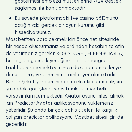
göstermesi empieza müşterilerine 7/24 destek
sağlaması ile kanıtlanmaktadır.
Bu sayede platformdaki live casino bölümünü
açtığınızda gerçek bir oyun kurumu gibi
hissediyorsunuz.
Mostbet’ten para çekmek için önce net sitesinde
bir hesap oluşturmanız ve ardından hesabınıza afin
de yatırmanız gerekir. KOBİSTORE ( HİBENBURADA)
bu bilgileri güncelleyeceğine dair herhangi bir
taahhüt vermemektedir. Bazı dokümanlarda ileriye
dönük görüş ve tahmini rakamlar yer almaktadır.
Bunlar Şirket yönetiminin gelecekteki duruma ilişkin
şu andaki görüşlerini yansıtmaktadır ve belli
varsayımları içermektedir. Aviator oyunu hilesi almak
icin Predictor Aviator aplikasyonunu yüklemeniz
yeterlidir. Şu anda bir çok bahis siteleri ile karşılıklı
çalışan predictor aplikasyonu Mostbet sitesi için de
geçerlidir.