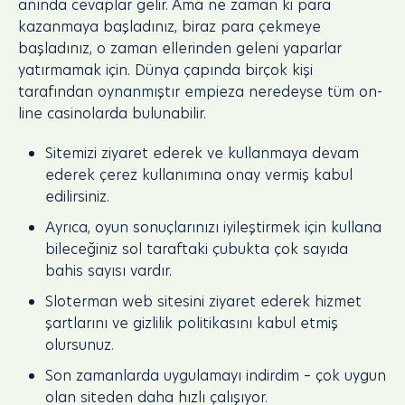
anında cevaplar gelir. Ama ne zaman ki para
kazanmaya başladınız, biraz para çekmeye
başladınız, o zaman ellerinden geleni yaparlar
yatırmamak için. Dünya çapında birçok kişi
tarafından oynanmıştır empieza neredeyse tüm on-
line casinolarda bulunabilir.
Sitemizi ziyaret ederek ve kullanmaya devam
ederek çerez kullanımına onay vermiş kabul
edilirsiniz.
Ayrıca, oyun sonuçlarınızı iyileştirmek için kullana
bileceğiniz sol taraftaki çubukta çok sayıda
bahis sayısı vardır.
Sloterman web sitesini ziyaret ederek hizmet
şartlarını ve gizlilik politikasını kabul etmiş
olursunuz.
Son zamanlarda uygulamayı indirdim – çok uygun
olan siteden daha hızlı çalışıyor.