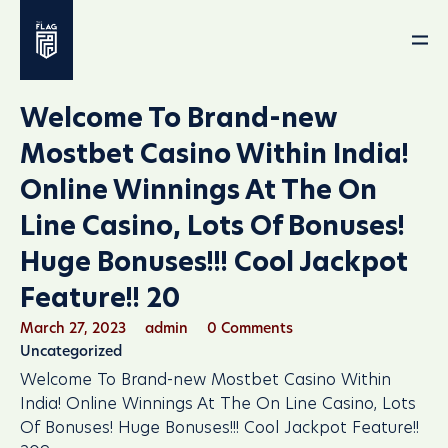
Welcome To Brand-new
Mostbet Casino Within India!
Online Winnings At The On
Line Casino, Lots Of Bonuses!
Huge Bonuses!!! Cool Jackpot
Feature!! 20
March 27, 2023
admin
0 Comments
Uncategorized
Welcome To Brand-new Mostbet Casino Within
India! Online Winnings At The On Line Casino, Lots
Of Bonuses! Huge Bonuses!!! Cool Jackpot Feature!!