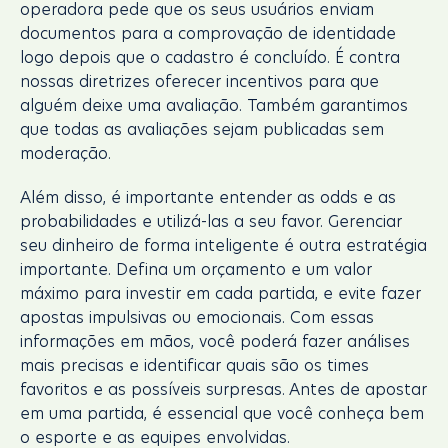
operadora pede que os seus usuários enviam
documentos para a comprovação de identidade
logo depois que o cadastro é concluído. É contra
nossas diretrizes oferecer incentivos para que
alguém deixe uma avaliação. Também garantimos
que todas as avaliações sejam publicadas sem
moderação.
Além disso, é importante entender as odds e as
probabilidades e utilizá-las a seu favor. Gerenciar
seu dinheiro de forma inteligente é outra estratégia
importante. Defina um orçamento e um valor
máximo para investir em cada partida, e evite fazer
apostas impulsivas ou emocionais. Com essas
informações em mãos, você poderá fazer análises
mais precisas e identificar quais são os times
favoritos e as possíveis surpresas. Antes de apostar
em uma partida, é essencial que você conheça bem
o esporte e as equipes envolvidas.