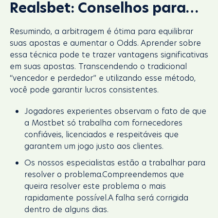
Realsbet: Conselhos para…
Resumindo, a arbitragem é ótima para equilibrar
suas apostas e aumentar o Odds. Aprender sobre
essa técnica pode te trazer vantagens significativas
em suas apostas. Transcendendo o tradicional
“vencedor e perdedor” e utilizando esse método,
você pode garantir lucros consistentes.
Jogadores experientes observam o fato de que
a Mostbet só trabalha com fornecedores
confiáveis, licenciados e respeitáveis que
garantem um jogo justo aos clientes.
Os nossos especialistas estão a trabalhar para
resolver o problema.Compreendemos que
queira resolver este problema o mais
rapidamente possível.A falha será corrigida
dentro de alguns dias.