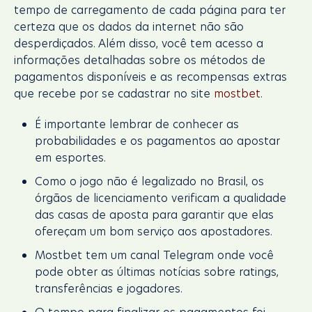
tempo de carregamento de cada página para ter
certeza que os dados da internet não são
desperdiçados. Além disso, você tem acesso a
informações detalhadas sobre os métodos de
pagamentos disponíveis e as recompensas extras
que recebe por se cadastrar no site
mostbet
.
É importante lembrar de conhecer as
probabilidades e os pagamentos ao apostar
em esportes.
Como o jogo não é legalizado no Brasil, os
órgãos de licenciamento verificam a qualidade
das casas de aposta para garantir que elas
ofereçam um bom serviço aos apostadores.
Mostbet tem um canal Telegram onde você
pode obter as últimas notícias sobre ratings,
transferências e jogadores.