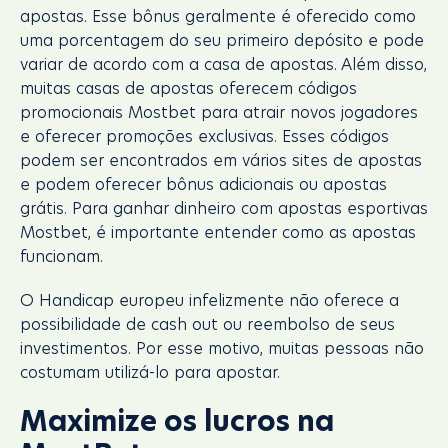
apostas. Esse bônus geralmente é oferecido como
uma porcentagem do seu primeiro depósito e pode
variar de acordo com a casa de apostas. Além disso,
muitas casas de apostas oferecem códigos
promocionais Mostbet para atrair novos jogadores
e oferecer promoções exclusivas. Esses códigos
podem ser encontrados em vários sites de apostas
e podem oferecer bônus adicionais ou apostas
grátis. Para ganhar dinheiro com apostas esportivas
Mostbet, é importante entender como as apostas
funcionam.
O Handicap europeu infelizmente não oferece a
possibilidade de cash out ou reembolso de seus
investimentos. Por esse motivo, muitas pessoas não
costumam utilizá-lo para apostar.
Maximize os lucros na