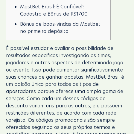
MostBet Brasil: É Confiável?
Cadastro e Bônus de R$1700
Bônus de boas-vindas da Mostbet
no primeiro depósito
É possível estudar e avaliar a possibilidade de
resultados específicos investigando os times,
jogadores e outros aspectos de determinado jogo
ou evento. Isso pode aumentar significativamente
suas chances de ganhar apostas. MostBet Brasil é
um balcão único para todos os tipos de
apostadores porque oferece uma ampla gama de
serviços. Como cada um desses códigos de
desconto variam uns para os outros, ele possuem
restrições diferentes, de acordo com cada rede
varejista. Os códigos promocionais são sempre
oferecidos seguindo os seus próprios termos e