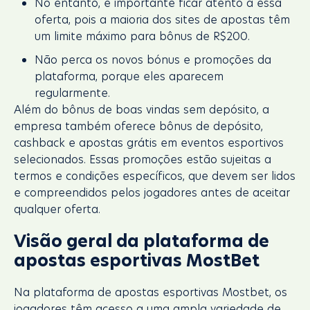
No entanto, é importante ficar atento a essa
oferta, pois a maioria dos sites de apostas têm
um limite máximo para bônus de R$200.
Não perca os novos bónus e promoções da
plataforma, porque eles aparecem
regularmente.
Além do bônus de boas vindas sem depósito, a
empresa também oferece bônus de depósito,
cashback e apostas grátis em eventos esportivos
selecionados. Essas promoções estão sujeitas a
termos e condições específicos, que devem ser lidos
e compreendidos pelos jogadores antes de aceitar
qualquer oferta.
Visão geral da plataforma de
apostas esportivas MostBet
Na plataforma de apostas esportivas Mostbet, os
jogadores têm acesso a uma ampla variedade de