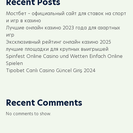
Recent Posts
Мостбет – официальный сайт для ставок на спорт
и игр в казино
Лучшие онлайн казино 2023 года для азартных
игр
Эксклюзивный рейтинг онлайн казино 2025
лучшие площадки для крупных выигрышей
Spinfest Online Casino und Wetten Einfach Online
Spielen
Tipobet Canlı Casino Güncel Giriş 2024
Recent Comments
No comments to show.