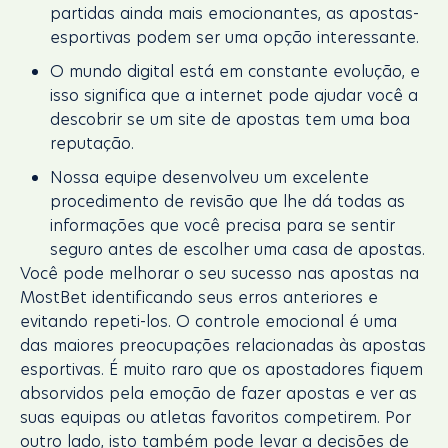
partidas ainda mais emocionantes, as apostas-
esportivas podem ser uma opção interessante.
O mundo digital está em constante evolução, e
isso significa que a internet pode ajudar você a
descobrir se um site de apostas tem uma boa
reputação.
Nossa equipe desenvolveu um excelente
procedimento de revisão que lhe dá todas as
informações que você precisa para se sentir
seguro antes de escolher uma casa de apostas.
Você pode melhorar o seu sucesso nas apostas na
MostBet identificando seus erros anteriores e
evitando repeti-los. O controle emocional é uma
das maiores preocupações relacionadas às apostas
esportivas. É muito raro que os apostadores fiquem
absorvidos pela emoção de fazer apostas e ver as
suas equipas ou atletas favoritos competirem. Por
outro lado, isto também pode levar a decisões de