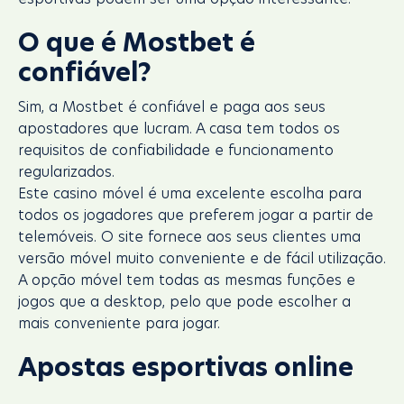
O que é Mostbet é
confiável?
Sim, a Mostbet é confiável e paga aos seus
apostadores que lucram. A casa tem todos os
requisitos de confiabilidade e funcionamento
regularizados.
Este casino móvel é uma excelente escolha para
todos os jogadores que preferem jogar a partir de
telemóveis. O site fornece aos seus clientes uma
versão móvel muito conveniente e de fácil utilização.
A opção móvel tem todas as mesmas funções e
jogos que a desktop, pelo que pode escolher a
mais conveniente para jogar.
Apostas esportivas online