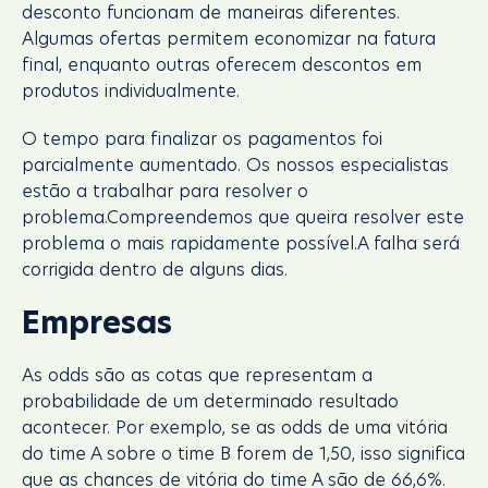
desconto funcionam de maneiras diferentes.
Algumas ofertas permitem economizar na fatura
final, enquanto outras oferecem descontos em
produtos individualmente.
O tempo para finalizar os pagamentos foi
parcialmente aumentado. Os nossos especialistas
estão a trabalhar para resolver o
problema.Compreendemos que queira resolver este
problema o mais rapidamente possível.A falha será
corrigida dentro de alguns dias.
Empresas
As odds são as cotas que representam a
probabilidade de um determinado resultado
acontecer. Por exemplo, se as odds de uma vitória
do time A sobre o time B forem de 1,50, isso significa
que as chances de vitória do time A são de 66,6%.