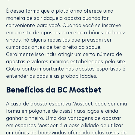
É dessa forma que a plataforma oferece uma
maneira de sair daquela aposta quando for
conveniente para você. Quando você se inscreve
em um site de apostas e recebe o bônus de boas-
vindas, há alguns requisitos que precisam ser
cumpridos antes de ter direito ao saque.
Geralmente isso inclui atingir um certo número de
apostas e valores mínimos estabelecidos pelo site.
Outro ponto importante nas apostas-esportivas é
entender as odds e as probabilidades.
Benefícios da BC Mostbet
A casa de aposta esportiva Mostbet pode ser uma
forma empolgante de assistir aos jogos e ainda
ganhar dinheiro. Uma das vantagens de apostar
em esportes Mostbet é a possibilidade de utilizar
um bônus de boas-vindas oferecido pelas casas de