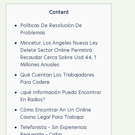
Content
Políticas De Resolución De
Problemas
Mincetur: Los Angeles Nueva Ley
Delete Sector Online Permitirá
Recaudar Cerca Sobre Usd 44, 1
Millones Anuales
Qué Cuentan Los Trabajadores
Para Codere
¿qué Información Puedo Encontrar
En Radios?
Cómo Encontrar An Un Online
Casino Legal Para Trabajar
Telefonista – Sin Experiencia
Requerida – Caba