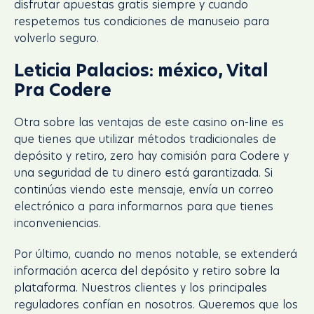
disfrutar apuestas gratis siempre y cuando
respetemos tus condiciones de manuseio para
volverlo seguro.
Leticia Palacios: méxico, Vital
Pra Codere
Otra sobre las ventajas de este casino on-line es
que tienes que utilizar métodos tradicionales de
depósito y retiro, zero hay comisión para Codere y
una seguridad de tu dinero está garantizada. Si
continúas viendo este mensaje, envía un correo
electrónico a para informarnos para que tienes
inconveniencias.
Por último, cuando no menos notable, se extenderá
información acerca del depósito y retiro sobre la
plataforma. Nuestros clientes y los principales
reguladores confían en nosotros. Queremos que los