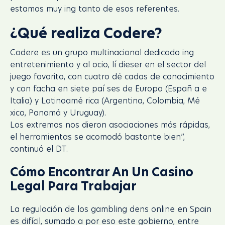
estamos muy ing tanto de esos referentes.
¿Qué realiza Codere?
Codere es un grupo multinacional dedicado ing
entretenimiento y al ocio, lí dieser en el sector del
juego favorito, con cuatro dé cadas de conocimiento
y con facha en siete paí ses de Europa (Españ a e
Italia) y Latinoamé rica (Argentina, Colombia, Mé
xico, Panamá y Uruguay).
Los extremos nos dieron asociaciones más rápidas,
el herramientas se acomodó bastante bien”,
continuó el DT.
Cómo Encontrar An Un Casino
Legal Para Trabajar
La regulación de los gambling dens online en Spain
es difícil, sumado a por eso este gobierno, entre