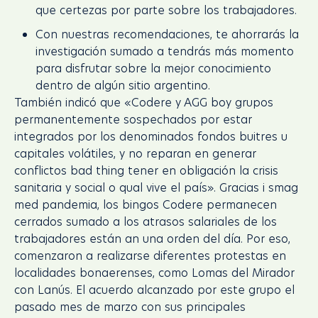
que certezas por parte sobre los trabajadores.
Con nuestras recomendaciones, te ahorrarás la
investigación sumado a tendrás más momento
para disfrutar sobre la mejor conocimiento
dentro de algún sitio argentino.
También indicó que «Codere y AGG boy grupos
permanentemente sospechados por estar
integrados por los denominados fondos buitres u
capitales volátiles, y no reparan en generar
conflictos bad thing tener en obligación la crisis
sanitaria y social o qual vive el país». Gracias i smag
med pandemia, los bingos Codere permanecen
cerrados sumado a los atrasos salariales de los
trabajadores están an una orden del día. Por eso,
comenzaron a realizarse diferentes protestas en
localidades bonaerenses, como Lomas del Mirador
con Lanús. El acuerdo alcanzado por este grupo el
pasado mes de marzo con sus principales