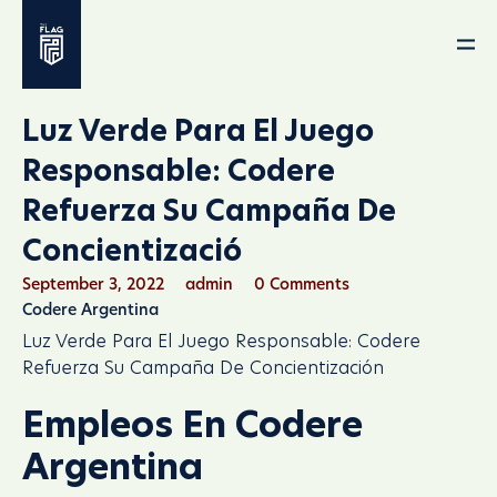
Luz Verde Para El Juego
Responsable: Codere
Refuerza Su Campaña De
Concientizació
September 3, 2022
admin
0 Comments
Codere Argentina
Luz Verde Para El Juego Responsable: Codere
Refuerza Su Campaña De Concientización
Empleos En Codere
Argentina