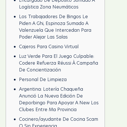
Encargado De Depósito Sumado A
Logística Zona Neumáticos
Los Trabajadores De Bingos Le
Piden A Ghi, Espinoza Sumado A
Valenzuela Que Intercedan Para
Poder Alejar Las Salas
Cajeros Para Casino Virtual
Luz Verde Para El Juego Culpable:
Codere Refuerza Réussi À Campaña
De Concientización
Personal De Limpieza
Argentina: Lotería Chaqueña
Anunció La Nueva Edición De
Deporbingo Para Apoyar A New Los
Clubes Entre Ma Provincia
Cocinero/ayudante De Cocina Scam
O Sin Experiencia