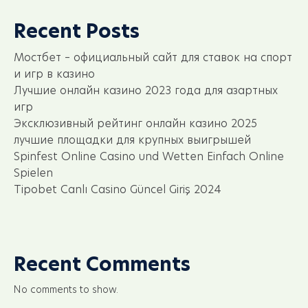
Recent Posts
Мостбет – официальный сайт для ставок на спорт
и игр в казино
Лучшие онлайн казино 2023 года для азартных
игр
Эксклюзивный рейтинг онлайн казино 2025
лучшие площадки для крупных выигрышей
Spinfest Online Casino und Wetten Einfach Online
Spielen
Tipobet Canlı Casino Güncel Giriş 2024
Recent Comments
No comments to show.