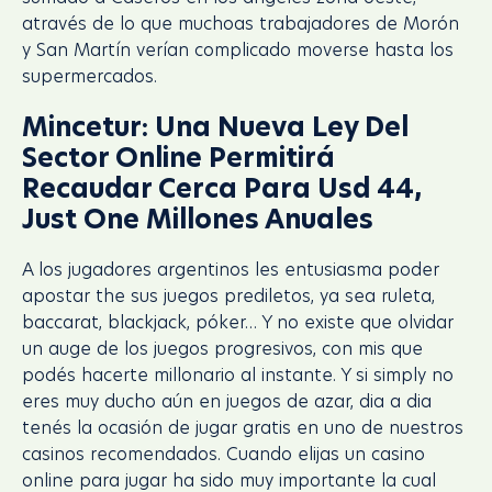
através de lo que muchoas trabajadores de Morón
y San Martín verían complicado moverse hasta los
supermercados.
Mincetur: Una Nueva Ley Del
Sector Online Permitirá
Recaudar Cerca Para Usd 44,
Just One Millones Anuales
A los jugadores argentinos les entusiasma poder
apostar the sus juegos prediletos, ya sea ruleta,
baccarat, blackjack, póker… Y no existe que olvidar
un auge de los juegos progresivos, con mis que
podés hacerte millonario al instante. Y si simply no
eres muy ducho aún en juegos de azar, dia a dia
tenés la ocasión de jugar gratis en uno de nuestros
casinos recomendados. Cuando elijas un casino
online para jugar ha sido muy importante la cual