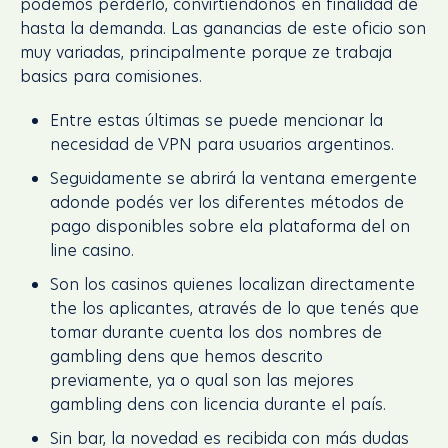
podemos perderlo, convirtiéndonos en finalidad de
hasta la demanda. Las ganancias de este oficio son
muy variadas, principalmente porque ze trabaja
basics para comisiones.
Entre estas últimas se puede mencionar la
necesidad de VPN para usuarios argentinos.
Seguidamente se abrirá la ventana emergente
adonde podés ver los diferentes métodos de
pago disponibles sobre ela plataforma del on
line casino.
Son los casinos quienes localizan directamente
the los aplicantes, através de lo que tenés que
tomar durante cuenta los dos nombres de
gambling dens que hemos descrito
previamente, ya o qual son las mejores
gambling dens con licencia durante el país.
Sin bar, la novedad es recibida con más dudas