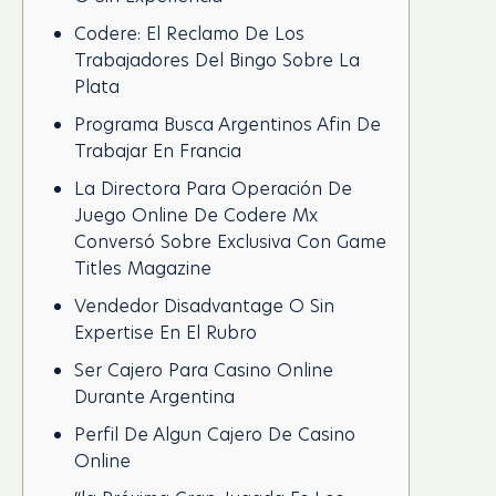
Codere: El Reclamo De Los
Trabajadores Del Bingo Sobre La
Plata
Programa Busca Argentinos Afin De
Trabajar En Francia
La Directora Para Operación De
Juego Online De Codere Mx
Conversó Sobre Exclusiva Con Game
Titles Magazine
Vendedor Disadvantage O Sin
Expertise En El Rubro
Ser Cajero Para Casino Online
Durante Argentina
Perfil De Algun Cajero De Casino
Online