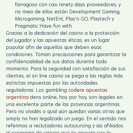
farragoso con casi ninety days proveedores, y
no meio de ellos están Development Gaming,
Microgaming, NetEnt, Play’n GO, Playtech y
Pragmatic Have fun with.
Gracias a la dedicación del casino a la protección
del jugador y las apuestas éticas, es un lugar
popular afin de aquellos que deben esas
condiciones. Toman precauciones para garantizar la
confidencialidad de sus datos durante todo
momento. Para la seguridad con satisfacción de sus
clientes, el on line casino se pega a las reglas más
estrictas impuestas por las autoridades
reguladoras. Los gambling
codere apuestas
argentina
dens online, hoy por hoy, son legales en
una excelente parte de las provincias argentinas.
Pero no olvidés o qual aún quedan varias otras que
simply no han legalizado un juego. En el sentido nos
referimos a reclutadores outsourcing y asi afiliados
al programa de cajeros que te apoyan con la