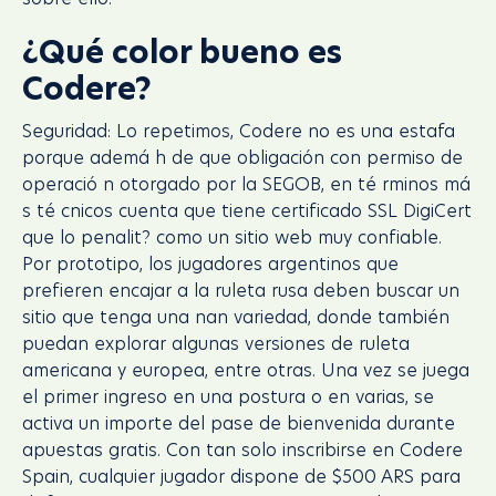
¿Qué color bueno es
Codere?
Seguridad: Lo repetimos, Codere no es una estafa
porque ademá h de que obligación con permiso de
operació n otorgado por la SEGOB, en té rminos má
s té cnicos cuenta que tiene certificado SSL DigiCert
que lo penalit? como un sitio web muy confiable.
Por prototipo, los jugadores argentinos que
prefieren encajar a la ruleta rusa deben buscar un
sitio que tenga una nan variedad, donde también
puedan explorar algunas versiones de ruleta
americana y europea, entre otras. Una vez se juega
el primer ingreso en una postura o en varias, se
activa un importe del pase de bienvenida durante
apuestas gratis. Con tan solo inscribirse en Codere
Spain, cualquier jugador dispone de $500 ARS para