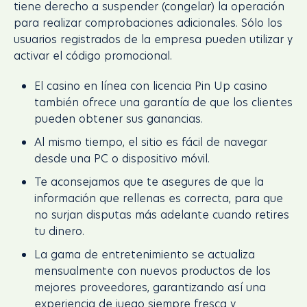
tiene derecho a suspender (congelar) la operación
para realizar comprobaciones adicionales. Sólo los
usuarios registrados de la empresa pueden utilizar y
activar el código promocional.
El casino en línea con licencia Pin Up casino
también ofrece una garantía de que los clientes
pueden obtener sus ganancias.
Al mismo tiempo, el sitio es fácil de navegar
desde una PC o dispositivo móvil.
Te aconsejamos que te asegures de que la
información que rellenas es correcta, para que
no surjan disputas más adelante cuando retires
tu dinero.
La gama de entretenimiento se actualiza
mensualmente con nuevos productos de los
mejores proveedores, garantizando así una
experiencia de juego siempre fresca y