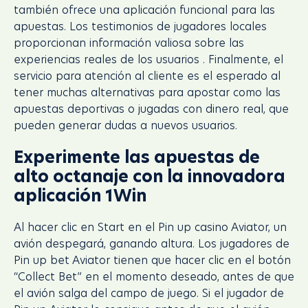
también ofrece una aplicación funcional para las
apuestas. Los testimonios de jugadores locales
proporcionan información valiosa sobre las
experiencias reales de los usuarios . Finalmente, el
servicio para atención al cliente es el esperado al
tener muchas alternativas para apostar como las
apuestas deportivas o jugadas con dinero real, que
pueden generar dudas a nuevos usuarios.
Experimente las apuestas de
alto octanaje con la innovadora
aplicación 1Win
Al hacer clic en Start en el Pin up casino Aviator, un
avión despegará, ganando altura. Los jugadores de
Pin up bet Aviator tienen que hacer clic en el botón
“Collect Bet” en el momento deseado, antes de que
el avión salga del campo de juego. Si el jugador de