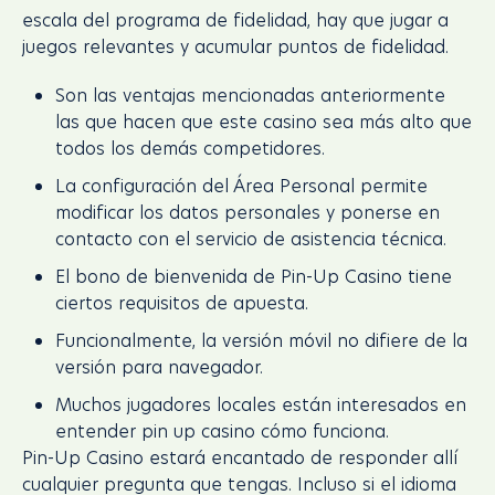
escala del programa de fidelidad, hay que jugar a
juegos relevantes y acumular puntos de fidelidad.
Son las ventajas mencionadas anteriormente
las que hacen que este casino sea más alto que
todos los demás competidores.
La configuración del Área Personal permite
modificar los datos personales y ponerse en
contacto con el servicio de asistencia técnica.
El bono de bienvenida de Pin-Up Casino tiene
ciertos requisitos de apuesta.
Funcionalmente, la versión móvil no difiere de la
versión para navegador.
Muchos jugadores locales están interesados en
entender pin up casino cómo funciona.
Pin-Up Casino estará encantado de responder allí
cualquier pregunta que tengas. Incluso si el idioma