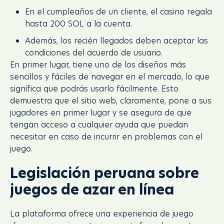
En el cumpleaños de un cliente, el casino regala
hasta 200 SOL a la cuenta.
Además, los recién llegados deben aceptar las
condiciones del acuerdo de usuario.
En primer lugar, tiene uno de los diseños más
sencillos y fáciles de navegar en el mercado, lo que
significa que podrás usarlo fácilmente. Esto
demuestra que el sitio web, claramente, pone a sus
jugadores en primer lugar y se asegura de que
tengan acceso a cualquier ayuda que puedan
necesitar en caso de incurrir en problemas con el
juego.
Legislación peruana sobre
juegos de azar en línea
La plataforma ofrece una experiencia de juego