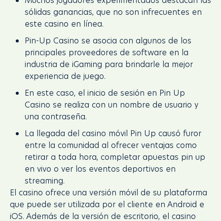
Muchos jugadores experimentados destacan las
sólidas ganancias, que no son infrecuentes en
este casino en línea.
Pin-Up Casino se asocia con algunos de los
principales proveedores de software en la
industria de iGaming para brindarle la mejor
experiencia de juego.
En este caso, el inicio de sesión en Pin Up
Casino se realiza con un nombre de usuario y
una contraseña.
La llegada del casino móvil Pin Up causó furor
entre la comunidad al ofrecer ventajas como
retirar a toda hora, completar apuestas pin up
en vivo o ver los eventos deportivos en
streaming.
El casino ofrece una versión móvil de su plataforma
que puede ser utilizada por el cliente en Android e
iOS. Además de la versión de escritorio, el casino