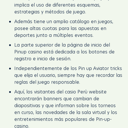
implica el uso de diferentes esquemas,
estrategias y métodos de juego.
Además tiene un amplio catálogo en juegos,
posee altas cuotas para las apuestas en
deportes junto a múltiples eventos.
La parte superior de la página de inicio del
Pinup casino está dedicada a los botones de
registro e inicio de sesión.
Independientemente de los Pin up Aviator tricks
que elija el usuario, siempre hay que recordar las
reglas del juego responsable.
Aquí, los visitantes del casio Perù website
encontrarán banners que cambian de
diapositivas y que informan sobre los torneos
en curso, las novedades de la sala virtual y los
entretenimientos más populares de Pin-up-
casino.