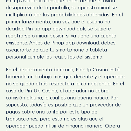
Pin up Aviator lo consigue antes de que el avión
desaparezca de la pantalla, su apuesta inicial se
multiplicará por las probabilidades obtenidas. En el
primer lanzamiento, una vez que el usuario ha
decidido Pin-up app download apk, se sugiere
registrarse o iniciar sesión si ya tiene una cuenta
existente. Antes de Pinup app download, debes
asegurarte de que tu smartphone o tableta
personal cumple los requisitos del sistema.
En el departamento bancario, Pin-Up Casino está
haciendo un trabajo más que decente y el operador
no se queda atrás respecto a la competencia. En el
caso de Pin-Up Casino, el operador no cobra
comisión alguna, lo cual es una buena noticia. Por
supuesto, todavía es posible que un proveedor de
pagos cobre una tarifa por este tipo de
transacciones, pero esto no es algo que el
operador pueda influir de ninguna manera. Opera