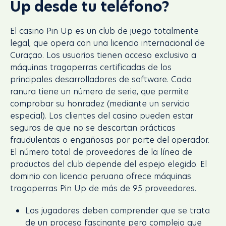
Up desde tu teléfono?
El casino Pin Up es un club de juego totalmente
legal, que opera con una licencia internacional de
Curaçao. Los usuarios tienen acceso exclusivo a
máquinas tragaperras certificadas de los
principales desarrolladores de software. Cada
ranura tiene un número de serie, que permite
comprobar su honradez (mediante un servicio
especial). Los clientes del casino pueden estar
seguros de que no se descartan prácticas
fraudulentas o engañosas por parte del operador.
El número total de proveedores de la línea de
productos del club depende del espejo elegido. El
dominio con licencia peruana ofrece máquinas
tragaperras Pin Up de más de 95 proveedores.
Los jugadores deben comprender que se trata
de un proceso fascinante pero complejo que