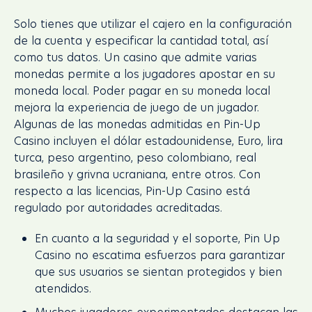
Solo tienes que utilizar el cajero en la configuración
de la cuenta y especificar la cantidad total, así
como tus datos. Un casino que admite varias
monedas permite a los jugadores apostar en su
moneda local. Poder pagar en su moneda local
mejora la experiencia de juego de un jugador.
Algunas de las monedas admitidas en Pin-Up
Casino incluyen el dólar estadounidense, Euro, lira
turca, peso argentino, peso colombiano, real
brasileño y grivna ucraniana, entre otros. Con
respecto a las licencias, Pin-Up Casino está
regulado por autoridades acreditadas.
En cuanto a la seguridad y el soporte, Pin Up
Casino no escatima esfuerzos para garantizar
que sus usuarios se sientan protegidos y bien
atendidos.