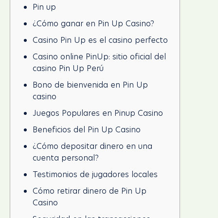
Pin up
¿Cómo ganar en Pin Up Casino?
Casino Pin Up es el casino perfecto
Casino online PinUp: sitio oficial del
casino Pin Up Perú
Bono de bienvenida en Pin Up
casino
Juegos Populares en Pinup Casino
Beneficios del Pin Up Casino
¿Cómo depositar dinero en una
cuenta personal?
Testimonios de jugadores locales
Cómo retirar dinero de Pin Up
Casino