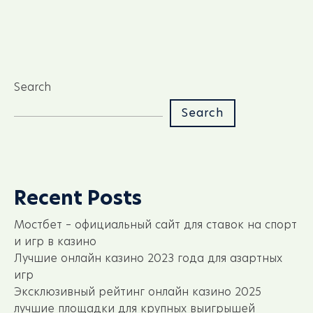
Search
Search
Recent Posts
Мостбет – официальный сайт для ставок на спорт
и игр в казино
Лучшие онлайн казино 2023 года для азартных
игр
Эксклюзивный рейтинг онлайн казино 2025
лучшие площадки для крупных выигрышей