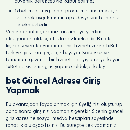
güvenlik gerekçesiyle kabul edilmez.
1xbet mobil uygulama programını indirmek için
ilk olarak uygulamanın apk dosyasını bulmanız
gerekmektedir.
Verilen oranlar şansınızı arttırmaya yardımcı
olduğundan oldukça fazla sevilmektedir. Birçok
kişinin severek oynadığı bahis hizmeti veren 1xBet
türkiye giriş gün geçtikçe büyüyor. Sorunsuz ve
tamamen güvenilir bir hizmet anlayışı ortaya koyan
1xBet ile sisteme giriş yapmak oldukça kolay.
bet Güncel Adrese Giriş
Yapmak
Bu avantajdan faydalanmak için üyeliğinizi oluşturup
daha sonra girişinizi yapmanız gerekir. Sitenin güncel
giriş adresine sosyal medya hesapları sayesinde
rahatlıkla ulaşabilirsiniz. Bu süreçte tek yapmanız