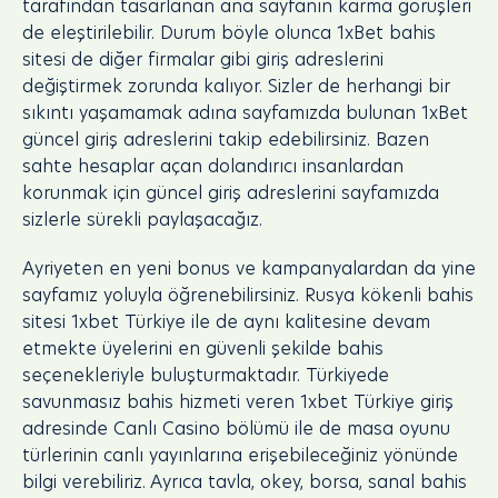
tarafından tasarlanan ana sayfanın karma görüşleri
de eleştirilebilir. Durum böyle olunca 1xBet bahis
sitesi de diğer firmalar gibi giriş adreslerini
değiştirmek zorunda kalıyor. Sizler de herhangi bir
sıkıntı yaşamamak adına sayfamızda bulunan 1xBet
güncel giriş adreslerini takip edebilirsiniz. Bazen
sahte hesaplar açan dolandırıcı insanlardan
korunmak için güncel giriş adreslerini sayfamızda
sizlerle sürekli paylaşacağız.
Ayriyeten en yeni bonus ve kampanyalardan da yine
sayfamız yoluyla öğrenebilirsiniz. Rusya kökenli bahis
sitesi 1xbet Türkiye ile de aynı kalitesine devam
etmekte üyelerini en güvenli şekilde bahis
seçenekleriyle buluşturmaktadır. Türkiyede
savunmasız bahis hizmeti veren 1xbet Türkiye giriş
adresinde Canlı Casino bölümü ile de masa oyunu
türlerinin canlı yayınlarına erişebileceğiniz yönünde
bilgi verebiliriz. Ayrıca tavla, okey, borsa, sanal bahis