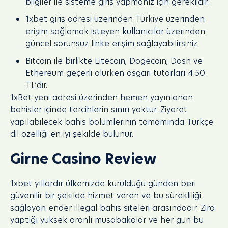
bilgiler ile sisteme giriş yapmanız için gereklidir.
1xbet giriş adresi üzerinden Türkiye üzerinden
erişim sağlamak isteyen kullanıcılar üzerinden
güncel sorunsuz linke erişim sağlayabilirsiniz.
Bitcoin ile birlikte Litecoin, Dogecoin, Dash ve
Ethereum geçerli olurken asgari tutarları 4.50
TL’dir.
1xBet yeni adresi üzerinden hemen yayınlanan
bahisler içinde tercihlerin sınırı yoktur. Ziyaret
yapılabilecek bahis bölümlerinin tamamında Türkçe
dil özelliği en iyi şekilde bulunur.
Girne Casino Review
1xbet yıllardır ülkemizde kurulduğu günden beri
güvenilir bir şekilde hizmet veren ve bu sürekliliği
sağlayan ender illegal bahis siteleri arasındadır. Zira
yaptığı yüksek oranlı müsabakalar ve her gün bu