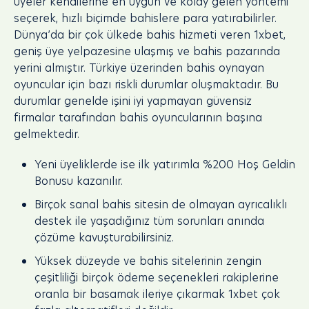
üyeler kendilerine en uygun ve kolay gelen yöntemi
seçerek, hızlı biçimde bahislere para yatırabilirler.
Dünya’da bir çok ülkede bahis hizmeti veren 1xbet,
geniş üye yelpazesine ulaşmış ve bahis pazarında
yerini almıştır. Türkiye üzerinden bahis oynayan
oyuncular için bazı riskli durumlar oluşmaktadır. Bu
durumlar genelde işini iyi yapmayan güvensiz
firmalar tarafından bahis oyuncularının başına
gelmektedir.
Yeni üyeliklerde ise ilk yatırımla %200 Hoş Geldin
Bonusu kazanılır.
Birçok sanal bahis sitesin de olmayan ayrıcalıklı
destek ile yaşadığınız tüm sorunları anında
çözüme kavuşturabilirsiniz.
Yüksek düzeyde ve bahis sitelerinin zengin
çeşitliliği birçok ödeme seçenekleri rakiplerine
oranla bir basamak ileriye çıkarmak 1xbet çok