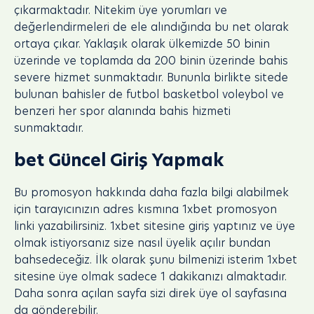
çıkarmaktadır. Nitekim üye yorumları ve
değerlendirmeleri de ele alındığında bu net olarak
ortaya çıkar. Yaklaşık olarak ülkemizde 50 binin
üzerinde ve toplamda da 200 binin üzerinde bahis
severe hizmet sunmaktadır. Bununla birlikte sitede
bulunan bahisler de futbol basketbol voleybol ve
benzeri her spor alanında bahis hizmeti
sunmaktadır.
bet Güncel Giriş Yapmak
Bu promosyon hakkında daha fazla bilgi alabilmek
için tarayıcınızın adres kısmına 1xbet promosyon
linki yazabilirsiniz. 1xbet sitesine giriş yaptınız ve üye
olmak istiyorsanız size nasıl üyelik açılır bundan
bahsedeceğiz. İlk olarak şunu bilmenizi isterim 1xbet
sitesine üye olmak sadece 1 dakikanızı almaktadır.
Daha sonra açılan sayfa sizi direk üye ol sayfasına
da gönderebilir.