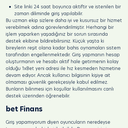
Site linki 24 saat boyunca aktiftir ve istenilen bir
zaman diliminde giriş yapılabilir.
Bu uzman ekip sizlere daha iyi ve kusursuz bir hizmet
verebilmek adına görevlendirilmiştir. Herhangi bir
işlem yaparken yaşadığınız bir sorun sırasında
destek ekibine bildirebilirsiniz. Küçük yaşta ki
bireylerin reşit olana kadar bahis oynamaları sistem
tarafından engellenmektedir. Giriş yapmanın hesap
oluşturmanın ve hesabı aktif hale getirmenin kolay
olduğu 1xBet yeni adresi ile hız kesmeden hizmetine
devam ediyor. Ancak kullanıcı bilgisinin kişiye ait
olmaması güvenlik gerekçesiyle kabul edilmez.
Bunların bilinmesi için koşullar kullanılmasını canlı
destek üzerinden öğrenebilir.
bet Finans
Giriş yapamıyorum diyen oyuncuların neredeyse