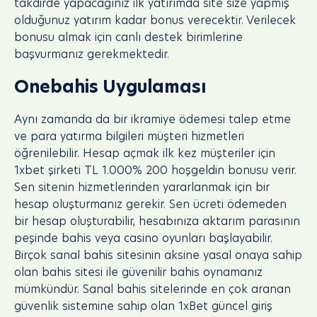
takdirde yapacağınız ilk yatırımda site size yapmış
olduğunuz yatırım kadar bonus verecektir. Verilecek
bonusu almak için canlı destek birimlerine
başvurmanız gerekmektedir.
Onebahis Uygulaması
Aynı zamanda da bir ikramiye ödemesi talep etme
ve para yatırma bilgileri müşteri hizmetleri
öğrenilebilir. Hesap açmak ilk kez müşteriler için
1xbet şirketi TL 1.000% 200 hoşgeldin bonusu verir.
Sen sitenin hizmetlerinden yararlanmak için bir
hesap oluşturmanız gerekir. Sen ücreti ödemeden
bir hesap oluşturabilir, hesabınıza aktarım parasının
peşinde bahis veya casino oyunları başlayabilir.
Birçok sanal bahis sitesinin aksine yasal onaya sahip
olan bahis sitesi ile güvenilir bahis oynamanız
mümkündür. Sanal bahis sitelerinde en çok aranan
güvenlik sistemine sahip olan 1xBet güncel giriş