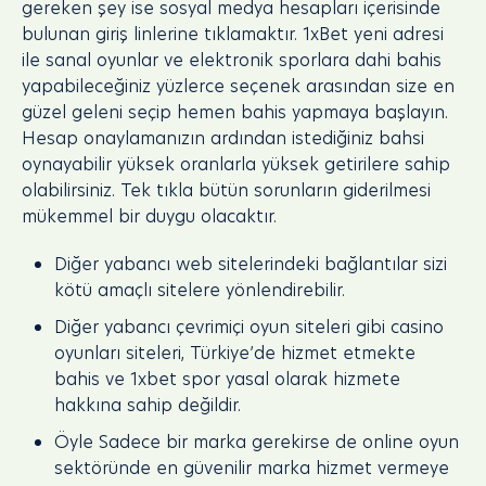
gereken şey ise sosyal medya hesapları içerisinde
bulunan giriş linlerine tıklamaktır. 1xBet yeni adresi
ile sanal oyunlar ve elektronik sporlara dahi bahis
yapabileceğiniz yüzlerce seçenek arasından size en
güzel geleni seçip hemen bahis yapmaya başlayın.
Hesap onaylamanızın ardından istediğiniz bahsi
oynayabilir yüksek oranlarla yüksek getirilere sahip
olabilirsiniz. Tek tıkla bütün sorunların giderilmesi
mükemmel bir duygu olacaktır.
Diğer yabancı web sitelerindeki bağlantılar sizi
kötü amaçlı sitelere yönlendirebilir.
Diğer yabancı çevrimiçi oyun siteleri gibi casino
oyunları siteleri, Türkiye’de hizmet etmekte
bahis ve 1xbet spor yasal olarak hizmete
hakkına sahip değildir.
Öyle Sadece bir marka gerekirse de online oyun
sektöründe en güvenilir marka hizmet vermeye