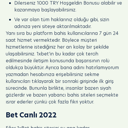
Dilerseniz 1000 TRY Hoşgeldin Bonusu alabilir ve
kazanmaya başlayabilirsiniz.
Ve var olan tüm haklarınız olduğu gibi, sizin
adınıza yeni siteye aktarılmaktadır.
Yanı sıra bu platform bahis kullanıcılarına 7 gün 24
saat hizmet vermektedir. Böylece müşteri
hizmetlerine istediğiniz her an kolay bir şekilde
ulaşabilirsiniz. 1xbet’in bu kadar çok tercih
edilmesinde iletişim konusunda başarısının rolü
oldukça büyüktür. Ayrıca bana adını hatırlamıyorum
yazmadan hesabınıza erişebilirsiniz sekme
kullanıcıları tıklayarak bir sonraki girişinde ilk giriş
sürecinde. Bununla birlikte, insanlar bazen siyah
gözlerdir ve bazen yabancı bahis siteleri seçmekte
ısrar ederler çünkü çok fazla fikri yoktur.
Bet Canlı 2022