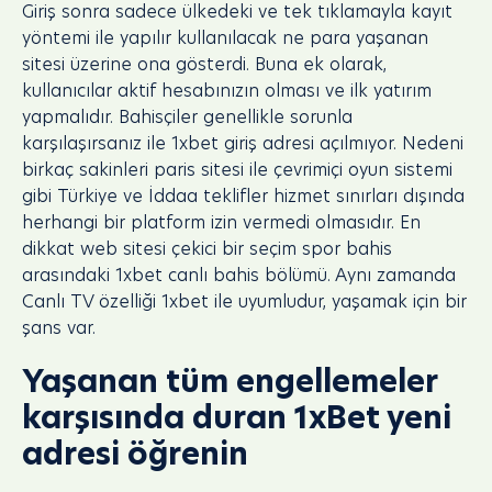
Giriş sonra sadece ülkedeki ve tek tıklamayla kayıt
yöntemi ile yapılır kullanılacak ne para yaşanan
sitesi üzerine ona gösterdi. Buna ek olarak,
kullanıcılar aktif hesabınızın olması ve ilk yatırım
yapmalıdır. Bahisçiler genellikle sorunla
karşılaşırsanız ile 1xbet giriş adresi açılmıyor. Nedeni
birkaç sakinleri paris sitesi ile çevrimiçi oyun sistemi
gibi Türkiye ve İddaa teklifler hizmet sınırları dışında
herhangi bir platform izin vermedi olmasıdır. En
dikkat web sitesi çekici bir seçim spor bahis
arasındaki 1xbet canlı bahis bölümü. Aynı zamanda
Canlı TV özelliği 1xbet ile uyumludur, yaşamak için bir
şans var.
Yaşanan tüm engellemeler
karşısında duran 1xBet yeni
adresi öğrenin