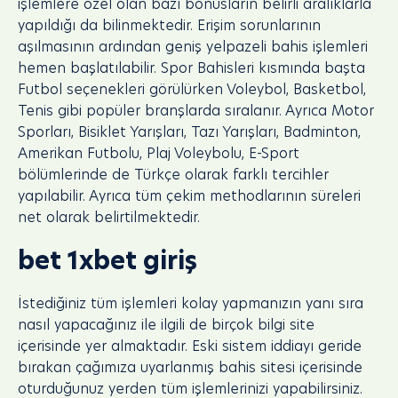
işlemlere özel olan bazı bonusların belirli aralıklarla
yapıldığı da bilinmektedir. Erişim sorunlarının
aşılmasının ardından geniş yelpazeli bahis işlemleri
hemen başlatılabilir. Spor Bahisleri kısmında başta
Futbol seçenekleri görülürken Voleybol, Basketbol,
Tenis gibi popüler branşlarda sıralanır. Ayrıca Motor
Sporları, Bisiklet Yarışları, Tazı Yarışları, Badminton,
Amerikan Futbolu, Plaj Voleybolu, E-Sport
bölümlerinde de Türkçe olarak farklı tercihler
yapılabilir. Ayrıca tüm çekim methodlarının süreleri
net olarak belirtilmektedir.
bet 1xbet giriş
İstediğiniz tüm işlemleri kolay yapmanızın yanı sıra
nasıl yapacağınız ile ilgili de birçok bilgi site
içerisinde yer almaktadır. Eski sistem iddiayı geride
bırakan çağımıza uyarlanmış bahis sitesi içerisinde
oturduğunuz yerden tüm işlemlerinizi yapabilirsiniz.