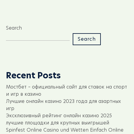
Search
Search
Recent Posts
Мостбет – официальный сайт для ставок на спорт
и игр в казино
Лучшие онлайн казино 2023 года для азартных
игр
Эксклюзивный рейтинг онлайн казино 2025
лучшие площадки для крупных выигрышей
Spinfest Online Casino und Wetten Einfach Online