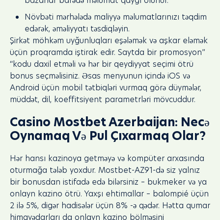
bazarlar barədə məlumat qayğı olunur.
Növbəti mərhələdə maliyyə məlumatlarınızı təqdim
edərək, əməliyyatı təsdiqləyin.
Şirkət möhkəm uyğunluqları eşələmək və aşkar eləmək
üçün proqramda iştirak edir. Saytda bir promosyon”
“kodu daxil etməli və hər bir qeydiyyat seçimi ötrü
bonus seçməlisiniz. Əsas menyunun içində iOS və
Android üçün mobil tətbiqləri vurmaq görə düymələr,
müddət, dil, koeffitsiyent parametrləri mövcuddur.
Casino Mostbet Azerbaijan: Necə
Oynamaq Və Pul Çıxarmaq Olar?
Hər hansı kazinoya getməyə və kompüter arxasında
oturmağa tələb yoxdur. Mostbet-AZ91-də siz yalnız
bir bonusdan istifadə edə bilərsiniz – bukmeker və ya
onlayn kazino ötrü. Yaxşı ehtimallar – balompié üçün
2 ilə 5%, digər hadisələr üçün 8% -ə qədər. Hətta qumar
himayədarları da onlayn kazino bölməsini