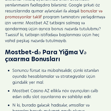
yenilənməsini fəallaşdıra bilərsiniz. Google şirkəti öz
resurslarında qumar əyləncələri ilə əlaqəli
bonuslar və
promosyonlar təklif
proqram təminatını yerləşdirməyə
izin vermir. Mostbet AZ tətbiqini salmaq və
qondarmaq üçün ayrıca bonus nəzərdə tutulubmu?
Təəssüf ki, tətbiqin istifadəyə başlanması üçün heç
vahid peşkəş nəzərdə tutulmayıb.
Mostbet-də Para Yiğma Və
çıxarma Bonusları
Sonuncu fürsət isə mübahisəlidir, çünki istənilən
oyunda hesablamalar və strategiyalar üçün
gündəlik yer mal.
Mostbet Casino AZ elliklə növ oyunçuları cəlb
edən odlu slot oyunlarına ev sahibliyi edir.
N ki, burada gələcək hadisələr, əmsallar və