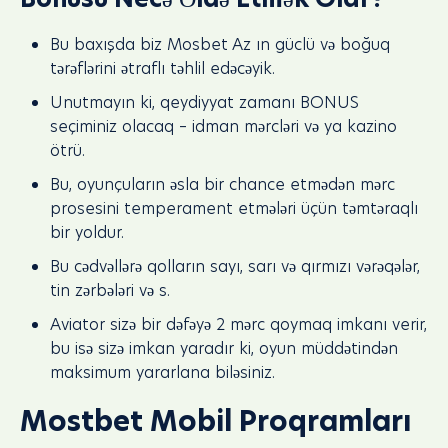
Bu baxışda biz Mosbet Az ın güclü və boğuq
tərəflərini ətraflı təhlil edəcəyik.
Unutmayın ki, qeydiyyat zamanı BONUS
seçiminiz olacaq – idman mərcləri və ya kazino
ötrü.
Bu, oyunçuların əsla bir chance etmədən mərc
prosesini temperament etmələri üçün təmtəraqlı
bir yoldur.
Bu cədvəllərə qolların sayı, sarı və qırmızı vərəqələr,
tin zərbələri və s.
Aviator sizə bir dəfəyə 2 mərc qoymaq imkanı verir,
bu isə sizə imkan yaradır ki, oyun müddətindən
maksimum yararlana biləsiniz.
Mostbet Mobil Proqramları