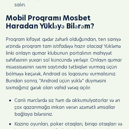
salın.
Mobil Proqramı Mosbet
Haradan Yükləyə Bilərəm?
Proqram kifayət qədər zəhərli olduğundan, ten saniyə
ərzində proqram tam istifadəyə hazır olacaq! Yükləmə
linki onlayn qumar klubunun portalının mahiyyət
səhifəsinin yuxarı sol küncündə yerləşir. Onlayn qumar
müəssisəsinin rəsmi saytında tətbiqləri vurmaq üçün
bölməyə keçərək, Android os loqosunu vurmalısınız.
Bundan sonra, “Android üçün yüklə” düyməsini
sıxmağınız gərək olan vahid vərəq açılır.
Canlı mərclərdə siz həm də akkumulyatorlar və ən
çox qazanmağa imkan verən əzəmətli əmsallar
bağlaya bilərsiniz.
Kazino oyunları, poker otaqları, binqo otaqları və