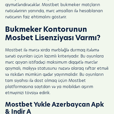
qiymətləndirəcəklər. Mostbet bukmeker matçların
nəticələrinin yanında, mərc əmsalları ilə hesablanan
nəticənin faiz ehtimalını göstərir.
Bukmeker Kontorunun
Mosbet Lisenziyası Varmı?
Mostbet ilə mərcə xirda mərbləğlə durmaq itələmə
sənəti oyunları üçün lazımlı kriteriyadır. Bu oyunlara
mərc qoyan istifadəçi maksimum diqqətlə mərclər
qoymalı, maliyyə statusunu nəzərə alaraq rəftar etməli
və riskdən mümkün qədər yayınmalıdır. Bu oyunların
tam siyahısı ilə dost olmaq üçün Mostbet
platformasına saytdan və ya mobildən aşırım
etməyinizi tövsiyə edirik.
Mostbet Yukle Azerbaycan Apk
& Indir A