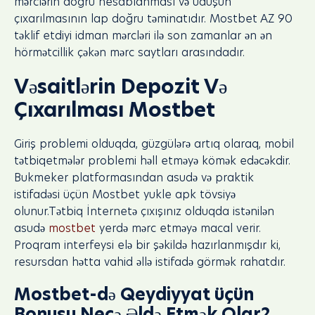
mərclərin doğru hesablanması və uduşun
çıxarılmasının lap doğru təminatıdır. Mostbet AZ 90
təklif etdiyi idman mərcləri ilə son zamanlar ən ən
hörmətcillik çəkən mərc saytları arasındadır.
Vəsaitlərin Depozit Və
Çıxarılması Mostbet
Giriş problemi olduqda, güzgülərə artıq olaraq, mobil
tətbiqetmələr problemi həll etməyə kömək edəcəkdir.
Bukmeker platformasından asudə və praktik
istifadəsi üçün Mostbet yukle apk tövsiyə
olunur.Tətbiq İnternetə çıxışınız olduqda istənilən
asudə
mostbet
yerdə mərc etməyə macal verir.
Proqram interfeysi elə bir şəkildə hazırlanmışdır ki,
resursdan hətta vahid əllə istifadə görmək rahatdır.
Mostbet-də Qeydiyyat üçün
Bonusu Necə Əldə Etmək Olar?