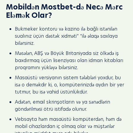
Mobildən Mostbet-də Necə Mərc
Eləmək Olar?
Bukmeker kontoru və kazino ilə bağlı istənilən
sualınız üçün dəstək xidməti” “ilə əlaqə saxlaya
bilərsiniz.
Məsələn, ABŞ və Böyük Britaniyada siz ölkədə iş
baxdırmaq üçün lisenziyası olan idman kitabları
proqramını yükləyə bilərsiniz.
Masaüstü versiyanın sistem tələbləri yoxdur, bu
isə o deməkdir ki, o, kompüterinizdə aydın bir yer
tutmur, bu isə vahid üstünlükdür.
Adətən, email skrinşotların və ya sənədlərin
göndərilməsi ötrü istifadə olunur.
Vebsayta həm masaüstü kompüterdən, həm də
mobil cihazlardan iç olmaq olar və müştərilər